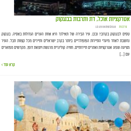
אטרקציות אוכל, דת ותרבות בבנגקוק
צרכנות
04/09/2018 13:19
טסים לבנגקוק בקרוב? ובכן, עיר הבירה של תאילנד היא אחת הערים הגדולות באסיה, בנגקוק
נחשבת לאחד מיעדי התיירות הפופולריים ביותר בקרב ישראלים ותיירים מכל קצוות תבל. העיר
מציעה שפע אטרקציות ואתרים תיירותיים, חוויה קולינרית מרגשת ויוצאת דופן, מקדשים מפוארים
עם […]
קרא עוד ›