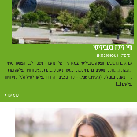
חיי לילה בטביליסי
צרכנות
23/09/2018 19:39
אם אתם מתכננים חופשה בטביליסי שבגאורגיה, אל תדאגו – מצפה לכם הפתעה נעימה
ומרגשת! מועדונים תוססים, ברים מפנקים, מסעדות עם טעמים נפלאים וחוויה נפלאה ומהנה.
סיור פאבים בטביליסי (Pub Crawls) – סיור פאבים זוהי דרך נפלאה לטייל ולגלות מקומות
נפלאים […]
קרא עוד ›