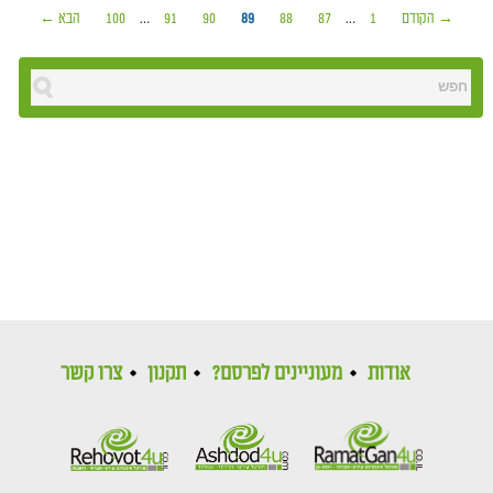
→ הקודם
1
…
87
88
89
90
91
…
100
הבא ←
אודות
מעוניינים לפרסם?
תקנון
צרו קשר