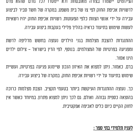
הצילומים יישמרו בצורה מאובטחת ולא יימסרו לכל גורם שהוא פרט
לרשויות אכיפת החוק לפי צו של בית משפט
,
במקרה של חשד סביר לביצוע
עבירה על ידי אנשי הצוות כלפי הפעוטות
.
רשויות אכיפת החוק יהיו רשאיות
לעשות שימוש בתיעוד כראיה בהליך פלילי בעקבות ביצוע עבירה
.
ההתנגדות להצבת מצלמות בגני הילדים נעוצה בחשש מדליפה לרשת
ומפגיעה בפרטיות של המצולמים
.
בנוסף
,
לפי הדין בישראל
–
צילום ילדים
הינו אסור
.
ברם
,
כאמור
,
ניתן למצוא את האיזון הנכון שיימנע פגיעה בפרטיות
,
ועשיית
שימוש בתיעוד על ידי רשויות אכיפת החוק
,
במקרה של ביצוע עבירה
.
כך
,
נעוצה ההתנגדות העיקשת ביותר בטעמי תקציב
.
הצבת מצלמות כרוכה
בהוצאה כספית גבוהה
.
ואולם
,
גם לכך ניתן למצוא פתרון
.
במיוחד כאשר אין
לחוק הקיים
כיום
כלים לאכיפה אפקטיבית
.
לענין תלמידי בתי ספר
: