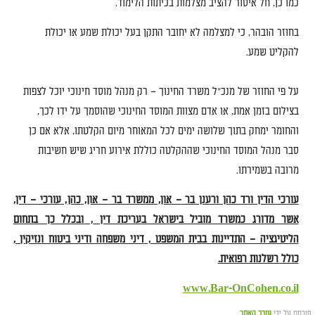
כמו כן
,
חל איסור להציב מצלמות בכיתות הלימוד
.
בחוזר הובהר
,
כי למצלמה לא יחובר התקן בעל יכולת שמע או יכולת
להקליט שמע
.
על פי החוזר של מנכ
"
ל משרד החינוך
–
רק מנהל מוסד חינוכי יוכל לצפות
בצילום בזמן אמת
,
או אדם מצוות המוסד החינוכי שהוסמך על ידו לכך
,
והחומר ימחק בתוך שלושה ימים לכל המאוחר מיום הקלטתו
,
אלא אם כן
סבר מנהל המוסד החינוכי שההקלטה כוללת אירוע חריג שיש חשיבות
מרובה בשמירתו
.
עורכי הדין ורד כהן ורענן בר
–
און
,
ממשרד בר
–
און
,
כהן
,
עורכי
–
דין
,
אשר מדורג כמשרד מוביל בישראל בעריכת דין
,
ובכלל כך בתחום
הליטיגציה – התדיינות בבית המשפט
,
דיני משפחה ודיני ביטוח ונזיקין
,
כולל רשלנות רפואית
.
www.Bar-OnCohen.co.il
פורסם על ידי
עורך האתר