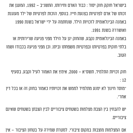
בישראל חוקק חוק יסוד
:
כבוד האדם וחירותו
,
התשנ
"
ב
–
1992,
המעגן את
זכותו של אדם לפרטיות בצנעת חייו
.
בנוסף
,
הזכות לפרטיות של ילד מעוגנת
באמנה הבינלאומית לזכויות הילד
,
שנחתמה על ידי ישראל בשנת
1990
ואושררה בשנת
1991.
באמנה הבינלאומית נקבע
,
שהחוק יגן על הילד מפני פגיעה שרירותית או
בלתי חוקית בפרטיותו ובפרטיות משפחתו וביתו
,
וכן מפני פגיעה בכבודו ושמו
הטוב
.
חוק זכויות התלמיד
,
תשס
"
א
–
2000,
אימץ את האמור לעיל וקבע
,
בסעיף
12 :
"
מוסד חינוך לא ימנע מתלמיד לממש את זכויותיו כאמור בחוק זה או בכל דין
אחר
".
יש להבחין בין הצבת מצלמות בשטחים ציבוריים לבין הצבתן בשטחים שאינם
ציבוריים
.
אם המצלמות מוצבות במקום ציבורי
,
למטרת שמירה על בטחון הציבור
–
אין