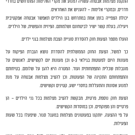
התקנת מצלמות אבטחה עשויה למנוע את מקרי האלימות המתרחשים בחדרי
חדרים
,
ובמקרי אלימות
–
להעניש את האחראים
.
יכולת ה
צפייה בזמן אמ
ת במתרחש בגן הילדים תאפשר אבטחה אפקטיבית
ויעילה
,
בעלת קשר ישיר לביטחונם ושלמותם
,
הפיזית והנפשית
,
של הילדים
.
הועלו מספר הצעות חוק להסדרת סוגיית הצבת מצלמות בגני ילדים
.
כך למשל
,
הצעת החוק הממשלתית להסדרת נושא הגברת הפיקוח על
מעונות היום לפעוטות בגילאי
0-3
וכן מעונות יום לקשישים
,
לאנשים על
מוגבלות שכלית התפתחותית ועוד
.
המטרה היא להגן על שלומם
,
בטיחותם
והתפתחותם התקינה של הפעוטות
,
וכן להציב מצלמות אבטחה על מנת
למנוע אסונות והתעללות בחסרי ישע
,
קטינים וקשישים
.
הצעת חוק נוספת
,
פרטית
,
מבקשת להציב מצלמות בכל גני הילדים
–
הן
פרטיים והן מפוקחים
,
וכן במוסדות הקשישים
.
על פי ההצעה
,
יותקנו בפעוטונים מצלמות במעגל סגור
,
שיפעלו בכל שעות
הפעילות
.