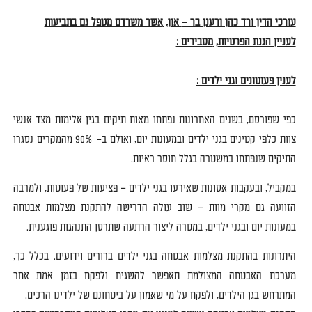
עורכי הדין ורד כהן ורענן בר
–
און
,
אשר משרדם מטפל גם בתביעות
לעניין הגנת הפרטיות
,
מסבירים
:
לענין פעוטונים וגני ילדים
:
כפי שפורסם
,
בשנים האחרונות נפתחו מאות תיקים בגין אלימות מצד אנשי
צוות כלפי קטינים בגני ילדים ובמעונות יום
,
ואולם ב
– 90%
מהמקרים נסגרו
התיקים שנפתחו במשטרה בגלל חוסר ראיות
.
במקביל
,
ובעקבות אסונות שאירעו בגני ילדים
–
פציעות של פעוטות
,
ולמרבה
הזוועה גם מקרי מוות
–
שוב עולה הדרישה להתקנת מצלמות אבטחה
במעונות יום ובגני ילדים
,
במטרה ליצור הרתעה שתרסן התנהגות פוגענית
.
היתרונות בהתקנת מצלמות אבטחה בגני ילדים ברורים וידועים
.
בכלל כך
,
מערכת האבטחה
המצולמת תאפשר
להשגיח ולפקח בזמן אמת אחר
המתרחש ב
גן הילדים
,
ולפקח על מי שאמון על ביטחונם של ילדינו הרכים
.