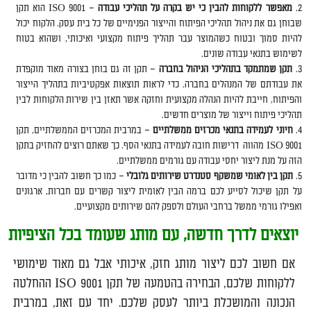
מאפשר ללקוחות להבין כי יש בקרה על תהליכי עבודה
– ISO 9001 הוא תקן
שבוחן גם את ניהול תהליכי הפיתוח והייצור הפנימיים של כל בית עסק. הלקוח יכול
להיות סמוך ובטוח כשהמוצר עבר תהליך פיתוח מקצועי ואיכותי, ושהוא בטוח
לשימוש בתנאי עבודה שונים.
תקן שמתמקד בתהליכי הניהול בחברה
– תקן זה גם בוחן בצורה מאוד מוקפדת
את עבודתם של המנהלים בחברה. כדי לראות תוצאות אפקטיביות בתהליך הייצור
והפיתוח, חייבת להיות הנהלה מקצועית וחזקה אשר תאזן בין שירות הלקוחות לבין
תהליכי פיתוח וייצור של מוצרים חדשים.
חיוני לעמידה בתנאי מכרזים ממשלתיים
– במרבית המכרזים הממשלתיים, תקן
ISO 9001 מהווה דרישות חובה לעמידה בתנאי הסף. כך שאתם רוצים להחזיק בתקן
הזה על מנת ליצור יחסי עבודה עם גורמים ממשלתיים.
תקן בין לאומי שמשקף סטנדרט שירותים גלובלי
– כמו כך חשוב להבין כי מדובר
על תקן שיכול לסייע לכם ברמה הבין לאומית ליצור קשרים עם חברות, ארגונים
ואפילו גורמי ממשל ברחבי העולם ולספק להם שירותים מקצועיים.
יוצאים לדרך חדשה, עם מותג שעומד בכל הציפיות
אם חשוב לכם ליצור מותג חזק, איכותי אבל גם מאוד שימושי
ללקוחות שלכם, הבחירה בהטמעה של תקן ISO 9001 ההחלטה
הנכונה והמושכלת ביותר לעסק שלכם. יחד עם זאת, במרבית