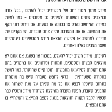
אבל מה עושים כשה המידע הזה נעלם?
מידע מתוך מגוון רחב של מכשירים יכול להעלם , בכל צורה
ובמצבים שונים ומשונים ולעיתים גם מסוכנים – כמו למשל
במידה והמחשב נהרס או בכוונה או בטעות, אם וירוס דוני תקף
את המחשב, או את המערכת עליה אתם עובדים. יש מקרים של
חדירה למחשב או פלישה והוצאת מידע ממכשירים דיגיטליים
ושאר מצבים כאלה ואחרים.
לסיכום, מידע חשוב יכול להעלם, במכוון או בשוגג. אם אתם לא
מוצאים קבצים ומסמכים, תמונות וסרטונים, או במקרים בהם
אתם זקוקים למידע או מחפשים תוכן קיים שהוסתר, כמו למשל
בחקירה משטרתית – כדאי לחפש מעבדה שיש בה מומחים
בתחום שיוכלו לבצע את כל מה שניתן על מנת לשחזר את
התכנים שאבדו. חפשו מעבדה מומלצת לשחזור מידע ותוכלו כבר
עכשיו לקבל תקווה ותוצאות בנוגע למצב המייאש והמלחיץ בו
אתם נמצאים.