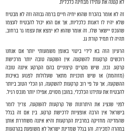
לא קטנה את עתידו מבחינה כלכלית.
זה לא אומר בהכרח שהוא יחיה חיים ברמה גבוהה וזה לא מבטיח
שלא יהיו לו דאגות כלכליות, אך אם הוא יכול להבטיח לעצמו
שהנכס יישאר שלו, זה אומר שהוא לא ימצא את עצמו גר ברחוב,
תהיה לו תמיד קורת גג.
הרעיון הזה בא לידי ביטוי באופן משמעותי יותר אם אנחנו
רוכשים קרקעות להשקעה. אין השקעה טובה יותר מרכישת
קרקע. נכון, שיש מקרים קיצוניים בהם הקרקע איננה טובה
(מזוהמת) או שיש תוכניות מתאר שעלולות לפגוע באיכות
ההשקעה, אך על פי רוב קרקעות להשקעה, הן הכלי הטוב ביותר
להבטיח את עתידנו הכלכלי, במובן מסוים, אפילו יותר מנכס רגיל.
לפני שנציג את היתרונות של קרקעות להשקעה, צריך לומר
בישראל אין הרבה אופציות לרכישת קרקע, בין אם זה בגלל
שהמדינה מחזיקה במרבית הקרקעות והיא איננה משחררת אותן
במהרה למכירה, והן בגלל שמדינת ישראל לא משופעת בקרקעות