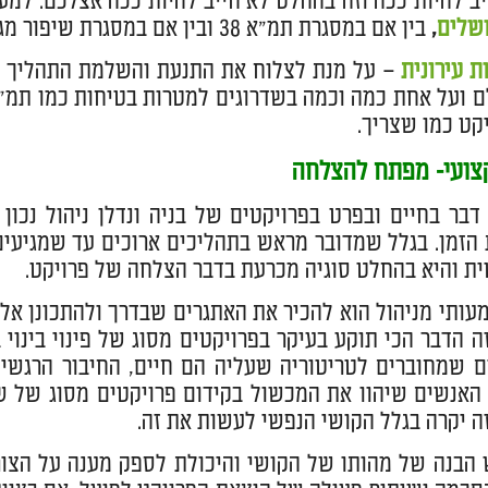
יב להיות ככה וזה בהחלט לא חייב להיות ככה אצלכם. למע
ושלים
,
בין אם במסגרת תמ"א 38 ובין אם במסגרת שיפור מגורים ושדרוג הנכס ומימוש הקרקע ולהיטיב עם כולם.
 עירונית
– על מנת לצלוח את התנעת והשלמת התהליך בין א
קט כמו שצריך.
קצועי- מפתח להצלחה
דבר בחיים ובפרט בפרויקטים של בניה ונדלן ניהול נכ
 הזמן. בגלל שמדובר מראש בתהליכים ארוכים עד שמגיעים
ית והיא בהחלט סוגיה מכרעת בדבר הצלחה של פרויקט.
ותי מניהול הוא להכיר את האתגרים שבדרך ולהתכונן א
זה הדבר הכי תוקע בעיקר בפרויקטים מסוג של פינוי בינוי
ם שמחוברים לטריטוריה שעליה הם חיים, החיבור הרגשי 
האנשים שיהוו את המכשול בקידום פרויקטים מסוג של שד
זה יקרה בגלל הקושי הנפשי לעשות את זה.
הבנה של מהותו של הקושי והיכולת לספק מענה על הצורך 