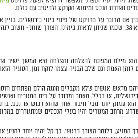
שה, ניהול יעיל וקפדני מאפשר להוציא לפעול פרויקט
פינוי
ם מדובר על פרויקט של פינוי בינוי בירושלים, בניין או
איזור שלם ועל אחת כמה וכמה בשדרוגים למטרות בטיחות כמו תמ"א 38, שכמו שניתן לראות בימינו, הצורך שוחק- חשוב לנה
ון הוא מילת המפתח להצלחה והצלחה היא המשך ישיר של
 לזמן האמת וגם שלב הבניה עצמו לוקח זמן, הסוגיה הזאת
ליהם מראש. אנשים שלא מקבלים מענה הולם מפתחים חוסר
 בירושלים, או בכלל. מאחר ומדובר על בית המגורים ואנשים
הוא עמוק יותר מכל חיבור אחר שהוא רכוש או נכס. ברוב
רוג מרחב המגורים יהיו בעלי הנכסים שמתגוררים במקום
המניע, כלומר הצורך הרגשי, כך קל יהיה יותר להניע את