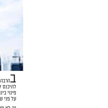
ב
להיכנס ל
על פני ש