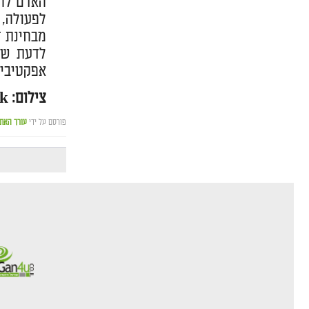
האדם להס
לפעולה, 
מבחינת ז
לדעת שי
אפקטיביו
צילום: freepik
פורסם על ידי
עורך האת