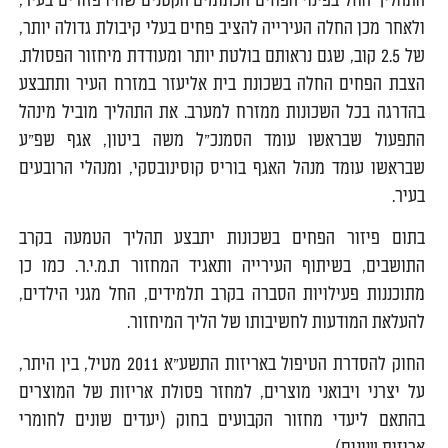
התהליך החל בפינוי הפחים הכתומים הקטנים שהיו פזורים בעיר,
ולאחר מכן החלה העירייה להציב פחים בעלי קיבולת גדולה יותר,
של 2.5 קוב, שגם נראותם בולטת יותר ומעודדת מיחזור הפסולת.
הצבת הפחים החלה בשכונת בית אליעזר במזרח העיר ותתבצע
בהדרגה בכל השכונות ממזרח למערב. את התהליך מוביל מינהל
התפעול שבראשו עומד הסמנכ"ל משה ביטון, אגף שפ"ע
שבראשו עומד מנהל האגף בוריס קוסינובסקי, ומנהלי הרובעים
בעיר.
בתום פיזור הפחים בשכונות יתבצע תהליך הטמעה בקרב
התושבים, בשיתוף העירייה ותאגיד המחזור ת.מ.י.ר. כמו כן
מתוכננות פעילויות הסברה בקרב תלמידים, החל מגני הילדים,
להעלאת המודעות לחשיבותו של הליך המיחזור.
החוק להסדרת הטיפול באריזות התשע"א 2011 מטיל, בין היתר,
על יצרני ויבואני מוצרים, למחזר פסולת אריזות של המוצרים
בהתאם ליעדי מחזור הקבועים בחוק (יעדים שונים לחומרי