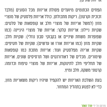
אריזות שונים).
הפחים הכתומים מיועדים פסולת אריזות מכל הסוגים (מלבד
זכוכית וקרטון), ריקות מתכולתן, כולל אריזות פלסטיק של מוצרי
מזון (למשל אריזות של מוצרי חלב או קופסאות של סלטים;
שקיות ניילון; אריזות קלקר; אריזות של מוצרי היגיינה (כמו
שפופרות משחת שיניים או בקבוקי סבון נוזלי); שקיות חלב;
שקיות מזון (כמו אריזות אורז או עדשים); שקיות של חטיפים;
שקיות אריזה מפלסטיק ועוד; אריזות מתכת כמו קופסאות
שימורים, מכלים של דאודורנטים ושל תרסיסים שונים, אריזות
של תחליפי חלב לתינוקות, אריזות של מוצרי טיפוח וכדומה;
קרטוני משקה, חלב ומיץ.
בעת השלכת האריזות יש להקפיד שיהיו ריקות משאריות מזון,
כדי לא לפגוע בתהליך המחזור.
פורסם על ידי
עורך האתר