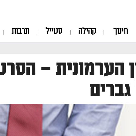
חינוך
קהילה
סטייל
תרבות
 הערמונית – הסרט
גברים