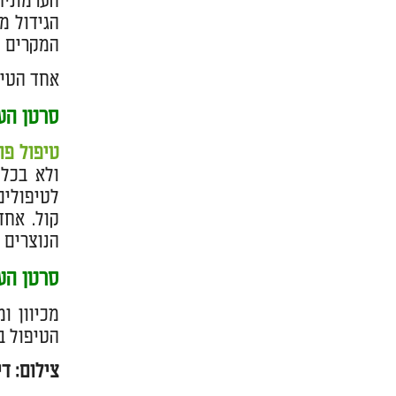
הערמוני
הגידול מ
המקרים הג
אחד הטיפ
סרטן הע
טיפול פו
ולא בכל 
לטיפולים
קול. אחד
הנוצרים 
סרטן הער
מכיוון ו
הטיפול ב
צילום: די