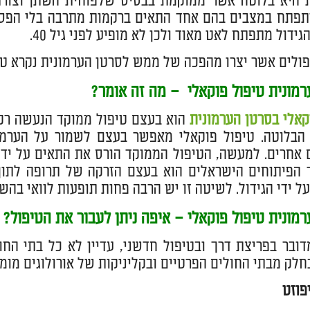
ת היא בלוטה אשר ממוקמת בבסיס שלפוחית השתן וצורת
תפתח במצבים בהם אחד התאים ברקמות מתרבה בלי הפסקה
ידול מתפתח לאט מאוד ולכן לא מופיע לפני גיל 40.
ולים אשר יצרו מהפכה של ממש לסרטן הערמונית נקרא טיפ
רמונית טיפול פוקאלי – מה זה אומר?
קאלי בסרטן הערמונית
הוא בעצם טיפול ממוקד הנעשה רק ב
הבלוטה. טיפול פוקאלי מאפשר בעצם לשמור על הערמונ
 אחרים. למעשה, הטיפול הממוקד הורס את התאים על ידי 
 הפיתוחים הישראלים הוא בעצם הזרקה של תרופה לתוך
על ידי הגידול. לשיטה זו יש הרבה פחות תופעות לוואי בהשו
מונית טיפול פוקאלי – איפה ניתן לעבור את הטיפול?
מדובר בפריצת דרך ובטיפול חדשני, עדיין לא כל בתי החו
חלק מבתי החולים הפרטיים ובקליניקות של אורולוגים מומח
פוזט