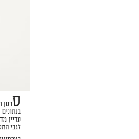
ס
רטן ה
עדיין מד
לגבי המש