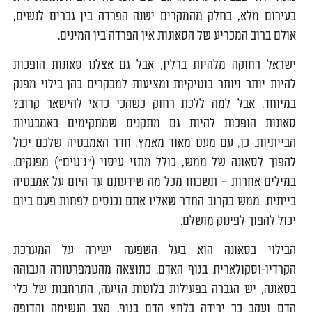
בעירום מלא, בחלק מהמקרים ישנה הפרדה בין גברים לנשים,
אולם ברוב המכריע של הסאונות אין הפרדה בין המינים.
ישראל רחוקה מלהיות ברלין, אבל גם אצלנו סאונות הופכות
להיות יותר ויותר בוטיקיות ומציעות למבקרים בהן בילוי מפנק
במיוחד. אבל למה ללכת רחוק כשהכי כדאי להישאר קרוב?
סאונות הופכות להיות גם מתקנים שמתקימים באמבטיות
הבייתיות. כן, עם מעט מאוד מאמץ, חדר האמבטיה שלכם יכול
להפוך לסאונה של ממש, כולל מתזי עיסוי ("ג'טים") מפנקים.
במילים אחרות – תשכחו מכל מה שידעתם עד היום על אמבטיה
בייתית. ממש בקרוב החדר שאליו אתם נכנסים לפחות פעם ביום
יכול להפוך לפינוק מושלם.
הבילוי בסאונה הוא בעל השפעה ישירה על המערכת
הקרדיו-וסקולארית בגוף האדם. כתוצאה מהטמפרטורה הגבוהה
בסאונה, יש הגברה בפעילות בלוטות הזיעה, התרחבות של כלי
הדם ועקב כך ירידה בלחץ הדם בגוף. קצב הנשימה והדופק