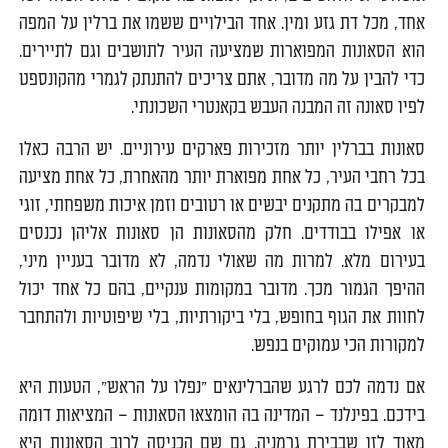
אחד, מכל דת גזע ומין. אחד הבילויים ששמו את ברלין על המפה
הוא הסאונות המפוארות שמציעה העיר לתושבים וגם לתיירים.
כדי להבין על מה מדובר, אתם צריכים להתנתק לגמרי מהקונספט
לפיו סאונה זה המבנה העבש בקאנטרי השכונתי.
סאונות בברלין יותר מזכירות פארקים עירוניים. יש הרבה כאלו
בכל רחבי העיר, כל אחת מפוארת יותר מהאחרת, כל אחת מציעה
למבקרים בה מתקנים יבשים או רטובים וזמן איכות משפחתי, זוגי
או אפילו בבודדים. חלק מהסאונות הן סאונות אליהן נכנסים
בעירום מלא. למרות מה שאולי נדמה, לא מדובר בעניין מיני,
ההיפך הגמור מכך. מדובר במקומות ענקיים, בהם כל אחד יכול
לחוות את הגוף בחופש, בלי ביקורתיות, בלי שיפוטיות ולהתחבר
למקורות הכי עמוקים בנפש.
אם נדמה לכם לרגע שהברלינאים "נפלו על הראש", הטעות היא
בידכם. בפינלנד – המדינה בה הומצאו הסאונות – המציאות דומה
מאוד לזו שבבירת גרמניה. גם שם הכניסה לרוב הסאונות היא