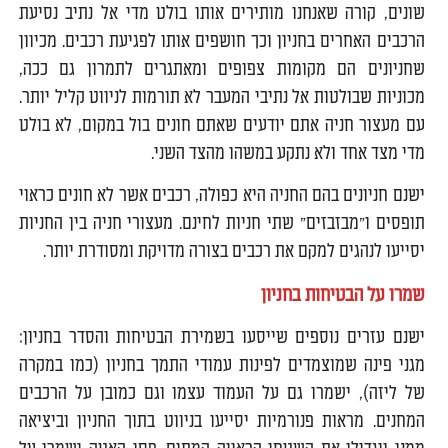
שונים, קורה שאנחנו מותירים אותו בולט מדי אל נתיב נסיעת
הרכבים האחרים בחניון וכך חושפים אותו לפגיעת רכבים. מכיוון
שחניונים הם מקומות צפופים ומאתגרים לתמרון גם ככה,
מכוניות שבולטות אל נתיבי המעבר לא תורמות לניווט קליל יותר.
עם מעצור חניה אתם יודעים שאתם חונים בול במקום, לא בולט
מדי מצד אחד ולא נתקע במשהו מהצד השני.
ישנם חניונים בהם החניה היא כפולה, רכבים אשר לא חונים כראוי
תופסים ו"מבזבזים" שתי חניות לחינם. מעצורי חניה בין החניות
יסייעו לנהגים למקם את רכבים בצורה מדויקת ומסודרת יותר.
שמרו על הבטיחות בחניון
ישנם עזרים נוספים שייסעו בשמירת הבטיחות והסדר בחניון:
מגני פינה שמוצמדים לפינות עמודי התמך בחניון (כמו במקרה
של ליזה), ישמרו גם על העמוד עצמו וגם כמובן על הרכבים
המחנים. מראות פנורמיות יסייעו בניווט בתוך החניון וביציאה