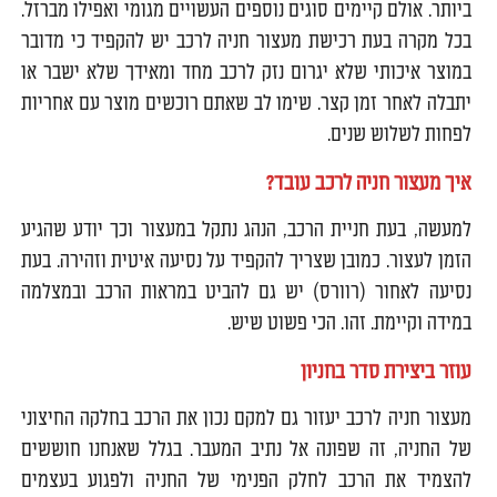
ביותר. אולם קיימים סוגים נוספים העשויים מגומי ואפילו מברזל.
בכל מקרה בעת רכישת מעצור חניה לרכב יש להקפיד כי מדובר
במוצר איכותי שלא יגרום נזק לרכב מחד ומאידך שלא ישבר או
יתבלה לאחר זמן קצר. שימו לב שאתם רוכשים מוצר עם אחריות
לפחות לשלוש שנים.
איך מעצור חניה לרכב עובד?
למעשה, בעת חניית הרכב, הנהג נתקל במעצור וכך יודע שהגיע
הזמן לעצור. כמובן שצריך להקפיד על נסיעה איטית וזהירה. בעת
נסיעה לאחור (רוורס) יש גם להביט במראות הרכב ובמצלמה
במידה וקיימת. זהו. הכי פשוט שיש.
עוזר ביצירת סדר בחניון
מעצור חניה לרכב יעזור גם למקם נכון את הרכב בחלקה החיצוני
של החניה, זה שפונה אל נתיב המעבר. בגלל שאנחנו חוששים
להצמיד את הרכב לחלק הפנימי של החניה ולפגוע בעצמים