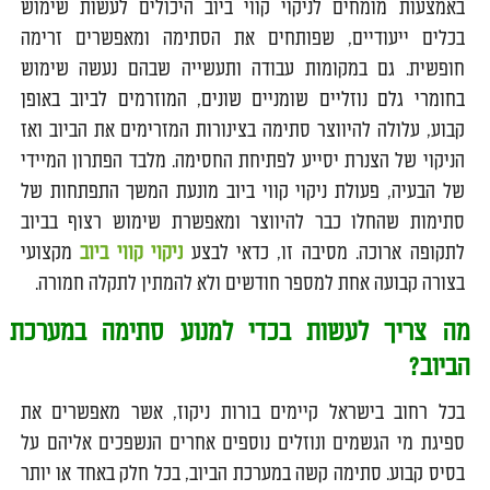
באמצעות מומחים לניקוי קווי ביוב היכולים לעשות שימוש
בכלים ייעודיים, שפותחים את הסתימה ומאפשרים זרימה
חופשית. גם במקומות עבודה ותעשייה שבהם נעשה שימוש
בחומרי גלם נוזליים שומניים שונים, המוזרמים לביוב באופן
קבוע, עלולה להיווצר סתימה בצינורות המזרימים את הביוב ואז
הניקוי של הצנרת יסייע לפתיחת החסימה. מלבד הפתרון המיידי
של הבעיה, פעולת ניקוי קווי ביוב מונעת המשך התפתחות של
סתימות שהחלו כבר להיווצר ומאפשרת שימוש רצוף בביוב
לתקופה ארוכה. מסיבה זו, כדאי לבצע
ניקוי קווי ביוב
מקצועי
בצורה קבועה אחת למספר חודשים ולא להמתין לתקלה חמורה.
מה צריך לעשות בכדי למנוע סתימה במערכת
הביוב?
בכל רחוב בישראל קיימים בורות ניקוז, אשר מאפשרים את
ספיגת מי הגשמים ונוזלים נוספים אחרים הנשפכים אליהם על
בסיס קבוע. סתימה קשה במערכת הביוב, בכל חלק באחד או יותר