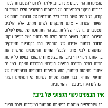
מהצינורות המרכיבים את הביוב, עלולה לגרום להצטברות לכלוך
בבורות הניקוז ולסתימתם של הפתחים החשובים הללו. כאשר זה
קורה, כל המים אשר בדרך כלל מוזרמים אל הבורות ומהם אל
המשך הצנרת – אינם מתנקזים לשום מקום, אלא הולכים
ומצטברים עד לכדי שלוליות ענק, המהוות סכנה של ממש לשלום
הציבור. בנוסף, כאשר הביוב עולה על גדותיו בשל בעיית ניקוז,
מדובר בכמות אדירה של מזהמים כמו בקטריות וחיידקים
הנחשפים לבני אדם ולבעלי החיים והמסכנים ממשית את
בריאותם. ניקוי קווי ביוב המתבצע אחת לתקופה במשך כל עונות
השנה כחלק משגרת הטיפול העירוני במערכת הניקוז, כמו גם
איתור סתימות קיימות, מונע חסימות בתקופות הבעייתיות של
חודשי החורף, בכך שהוא מסייע לשינוע מי הגשמים ושאר
הנוזלים העודפים בצורה המיטבית.
איך מבצעים ניקוי מקצועי של ביוב?
רז אינסטלציה מומחים בפתיחת סתימות במערכות צנרת הביוב