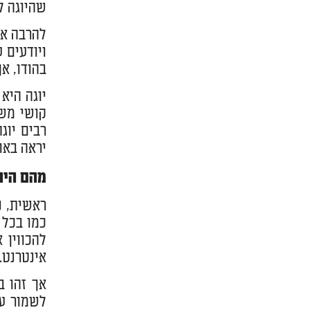
שהיוגה ל
להרבה אנ
ויודעים 
בהודו, א
יוגה היא
קושי משת
רבים יוג
יראה באו
מהם היתר
ראשית, נ
כמו בכל 
להכווין 
אינטרנט.
אך זהו ב
לשמור על