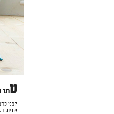
ט
רנד ת
לפני כחמ
שנים, הס