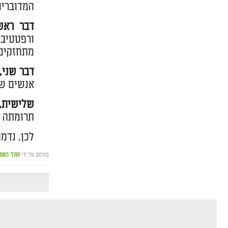
המדוברים
דבר ראש
ורפטטיבי
מתחזקים.
דבר שני,
אנשים שי
שלישית, 
תרומתה ש
לכן, נדמ
פורסם על ידי
עורך האת