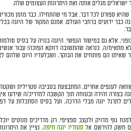
תר ישראלים מגלים אותה ואת היתרונות העצומים שלה.
שהיא ספורט לכל דבר. אבל מי שהתחילו, כבר מזמן מכורים
גה כבר ידועים ברחבי העולם. אמנם המקור של היוגה בכלל
ר.
ופני, אלא גם במישור הנפשי. היוגה בנויה על בסיס סולמות
א מתאימ/ה, כנראה שהתשובה דווקא הפוכה! עבור אנשים
בר שאיתו הם פותחים את הבוקר, ושבלעדיו היום שלהם לא
שוואה לענפים אחרים, המתבצעת בסביבה סטרילית ושקטה,
יוגה בצורה זהירה ובטוחה תוך הקשבה למדריכ/ה שידעו איך
ים לתרגל יוגה מבלי הדרכה, ועל בסיס הסתכלות על דפי
ח גוף מדויק ולקצב ספציפי. רק מדריכים מנוסים יוכלו
לכם חשק להירשם אל
סטודיו יוגה חיפה
, נציין את היתרונות