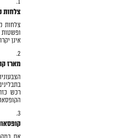
צלחות קו
צלחות קו
ופשטות ל
אינן יקר
מארז קו
הצבעוני
בתבלינים
רכש כזה
הקופסאות
קופסאות
אם במקר