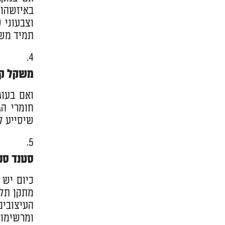
באיזשהו 
וצבעוני 
תמיד משת
משקל ק
ואם בעוג
חומרי ה
שיסייע ל
סטנד סכ
כיום יש 
מתקן תלי
העיצובים
ומרשימות