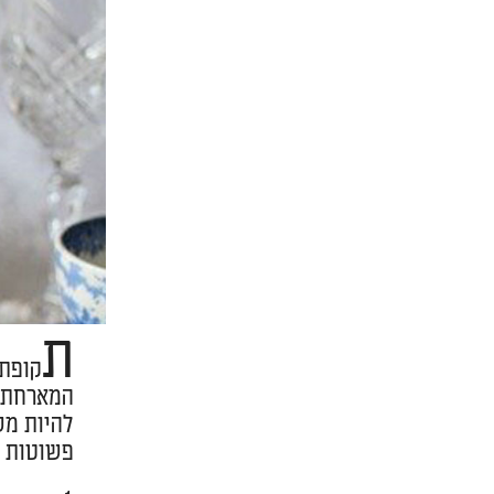
ת
קופת
המארחת? 
להיות מס
פשוטות א