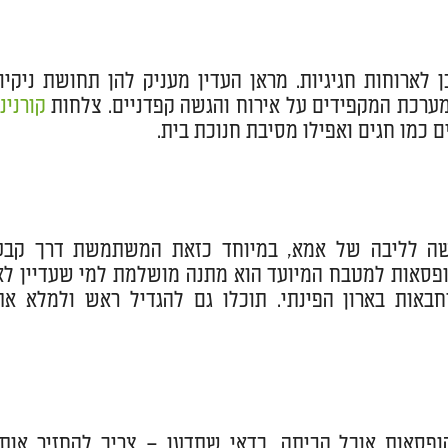
 לארוחות חגיגיות. מראן העדין מעניק להן תחושת ניקיון
מערכת המקפידים על אירוח והגשה קפדניים. צלחות
קורנינג
ם כמו חגים ואפילו מסיבת חנוכת בית.
חדשה לליבה של אמא, במיוחד כזאת המשתמשת דרך קבע
קופסאות למטבח המיועד הוא מתנה מושלמת למי שעדיין לא
אות בארון הפינתי. תוכלו גם להגדיל ראש ולמלא את
אות אוכל הביתה, כדאי שתדעו – צריך להחזיר אותן