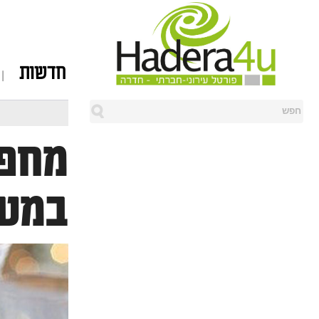
חדשות
מחפש
במטב