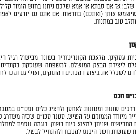
שלב! אז אם סבתא או אמא שלכם ניחנו בחוש הומור קליל 
שישמש אותן (ואתכם) בוודאות. אם אתם גם יודעים לאפו
לב טוב במתנות.
טן
יות עסקינן, מלאכת הקונדיטוריה בשונה מבישול רגיל ה
גלם ליצירת הבצק המושלם. למשפחה שעוסקת בקונדיטור
הם לשכלל את ביצוע המכונים המתוקים, ואולי גם תזכו לחת
ו"ם חכם
דרכים שונות ומגוונות לאחסן ולהציג כלים וסכו"ם במטב
יה מיוחד הממוקם על השיש. סטנד סכו"ם שכזה משדרג כל
 החדישים שניתן למצוא כיום בשוק. דוגמה נוספת למתלה 
 שעושות חשק היכנס למטבח ולהתחיל לבשל.