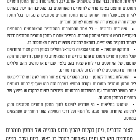
למחלות חמורות בבני האדם שנושמים אותם. לכן, הטמפרטורה בתוך מחסן חומרים
מסוכנים תותאם באופן מדוייק לחומרים המאוחסנים בו. מהסיבה הזו יכול בהחלט
להיות מצב שכל חומר יאוחסן בתוך מחסן חומרים מסוכנים שונה, וכך בכל מחסן
שכזה תהיה טמפרטורה המותאמת לאותם חומרים.
אישורים נדרשים – כל אחד מהחומרים המסוכנים המאוחסנים במחסנים
היעודיים דורש אישורי איחסון אחרים. במילים אחרות מחסן חומרים מסוכנים נדרש
לעמוד בתקנים ספציפיים, בהתאם לתכולה שצפויה להיות מאוחסנת בו.
תחזוקה שוטפת – מנגנוני האכיפה בישראל פועלים באופן הדוק מאוד ומוודאים
שכל מחסן חומרים מסוכנים עומד בדרישות המתאימות. כיוון שכך, נדרשת תחזוקה
שוטפת של המחסנים כדי לוודא שאין בהם בלאי, שברים או סדקים מהם עלולים
החומרים המסוכנים לדלוף ולגרום לנזקים חמורים.
התנהלות בסמוך למחסן – ברוב המקרים קיים איסור חמור לעשן או להדליק אש
ליד מחסן חומרים מסוכנים. נקודת המוצא במקרה הזה היא שעדיף להיות בטוחים
יותר מאשר להתמודד עם ההשלכות ההרסניות שיכולות להיות לתקלה או פיצוץ של
חומרים במחסן מסוג זה.
שימוש בחליפות – מי שנדרש להיכנס לתוך מחסן חומרים מסוכנים זקוק
לחליפה מיוחדת, אשר מגנה על הגוף ועל דרכי הנשימה מפני החומרים שנמצאים
במחסן.
לאור הדברים, ניתן בקלות להבין מדוע מבנייה של מחסן חומרים
מסוכנים היא לא עניין שאפשר להקל בו ראש. כיוון שכך, בנייה