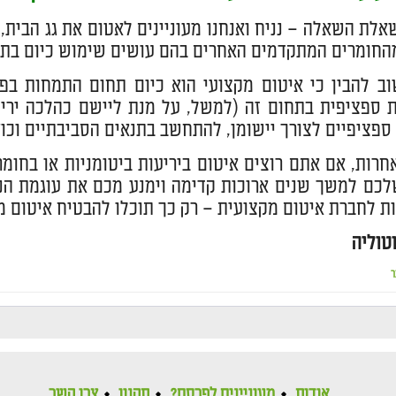
אלת השאלה – נניח ואנחנו מעוניינים לאטום את גג הבית, 
החומרים המתקדמים האחרים בהם עושים שימוש כיום בת
וב להבין כי איטום מקצועי הוא כיום תחום התמחות בפ
ספציפית בתחום זה (למשל, על מנת ליישם כהלכה יריעו
ספציפיים לצורך יישומן, להתחשב בתנאים הסביבתיים וכו')
חרות, אם אתם רוצים איטום ביריעות ביטומניות או בחו
כם למשך שנים ארוכות קדימה וימנע מכם את עוגמת הנפ
ות לחברת איטום מקצועית – רק כך תוכלו להבטיח איטום מקצ
טוליה
ר
אודות
מעוניינים לפרסם?
תקנון
צרו קשר