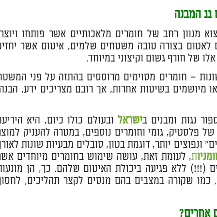
 גג המבנה
וא מגוון רחב של חומרים מלאכותיים אשר פותחו ויוצרו
ם לאטום בצורה טובה משטחים שלמים, איטום אשר יחזיק
לו של חורף גשום וקיצוני במיוחד.
ונות – חומרים מסוימים מרוססים בהתזה על פני המשטח
 מיושמים בשיטות אחרות, אך רובם מצריכים ידע, הבנה,
ור גגות ומבנים ב
ישראל
ובעולם כולו כיום, היא היריעה
 של פלסטיק, גומי וחומרים נוספים, במטרה להעניק למוצר
" ונפוצים יותר, דוגמת בטון, סובלים מבעיות שונות לאורך
מניו
ת
, לעומת זאת, עושה שימוש בחומרים מיוחדים אשר
 (!!!) ללא פגיעה ביכולת האיטום שלהם. כך, הן מונעות
 כמו שקורה במצבים בהם מנסים לקצר תהליכים, לחסוך
ם אחרים?