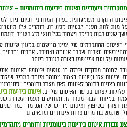
תקדמים וייעודיים ואיטום ביריעות ביטומניות – איטום
טום התקדם משמעותית בעידן המודרני, וכיום ניתן למצ
ל מנת לתת מענה לבעיות מסוג זה. חומרים אלו מיועדי
ך שנים רבות קדימה ויעמוד בכל תנאי מזג האוויר, דוגמת א
 האיטום המתקדמים של ימינו מיישמים במגוון שיטות ש
תייבשים יוצרים שכבה אטומה ואחידה, אחרים נמרחים או
יומנות על מנת שייושמו בצורה הטובה ביותר.
בה לחומר מתקדם שכזה בו עושים שימוש באיטום אינספ
ת. יריעות אלו עשויות כאמור מחומר מיוחד המכיל שילוב
ונות רצויות כחומר לאיטום. זאת מאחר וחומרים "סטנדרטיים
עלולות לפגום בכושר האיטום שלהם.
איטום ביריעות ביטו
מור במיוחד עבור מטרה זו, ומחזיקים מעמד עשרות שנים
ת הצורך בשיפוץ ואיטום מחדש של הגג מדי כמה שנים,
ולהשתמש בחומרים פחות איכותיים ומתאימים.
צע עבודת איטום ביריעות ביטומניות וחומרים מתקדמי