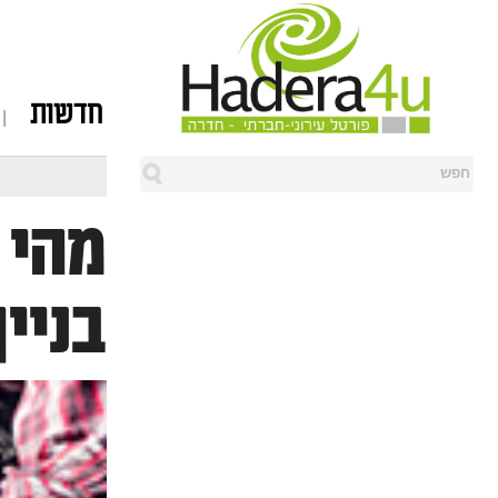
חדשות
מהי 
בניי