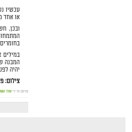
עכשיו נש
או אחד מ
ובכן, חש
המתמחות 
בחומרים 
במילים א
המבנה של
יהיה לפנ
צילום: פו
פורסם על ידי
עורך האת