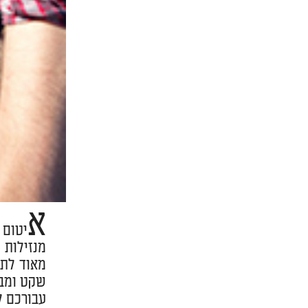
א
יטום 
מנזילות 
מאוד לתי
שקט ומבנ
עבורכם ל