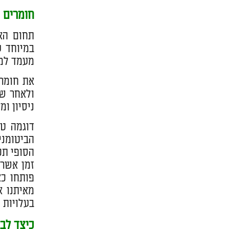
חומרים מ
תחום האי
במיוחד ע
מעמד למש
את חומרי
ולאחר שמ
ניסיון ומ
דוגמה טו
הביטומני
הסופי תכ
זמן אשר 
פותחו כא
מאיתנו א
בעלויות 
כיצד לב