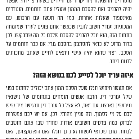
מוטרדים מהשאלה מה יקרה עם הילדים בשעת פרידה? אפשר
יהיה להכניס זאת להסכם הממון שעליו אתם חותמים. מוטרדים
מאינספור שאלות אחרות, כמו מה תעשו עם הרכוש, עם
המכוניות ועוד? חשוב להבין שכאשר אתם פונים לעו"ד שמומחה
בתחום הזה, הוא יוכל להכניס להסכם שלכם כל מה שתבקשו. לכן
ברור מדוע לא כדאי להסתפק בהסכם גנרי. אם כבר חותמים על
הסכם, רצוי שהוא יהיה אישי ויתאים לחיים שאתם מתכוונים
לבנות ביחד.
איזה עו"ד יוכל לסייע לכם בנושא הזה?
אם תעשו חיפוש תגלו שעל הסכם ממון אתם יכולים לחתום בפני
שלל עורכי דין. הרבה אנשים מומחים בתחומים של נישואין
וגירושין בארצנו. עם זאת, לא אצל כל עורך דין תרגישו מיד שיש
לכם על מי לסמוך, וזה עניין מהותי. לכן, אם יש לכם אפשרות
לבדוק כמה פרטים חשובים אודות עוה"ד שבו אתם חושבים
לבחור, מובן שכדאי לעשות זאת. כך תגלו האם הוא מקצוען, האם