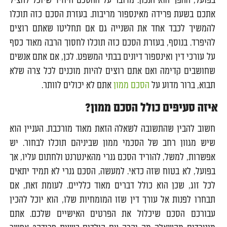
בפועל, ההפך הוא הנכון. מדובר על ההסכם היחיד שיוכל להציל
אתכם בשעת פרידה מאינספור מריבות. בעזרת הסכם כזה תוכלו
להמשיך לכבד אחד את השנייה גם אם תחליטו שאתם רוצים
להיפרד. בנוסף, בעזרת הסכם כזה תוכלו לחסוך הרבה מאוד כסף
על עורכי דין ואינספור דיונים בבתי המשפט. לכן, אם אתם אנשים
שחושבים קדימה ואם אתם רוצים להיות מוכנים לכל צרה שלא
תבוא, ברור מדוע על
הסכם ממון
אתם לא יכולים לוותר.
איזה סעיפים כולל הסכם ממון?
חשוב להבין שהתשובה לשאלה הזאת מאוד מורכבת. העניין הוא
שיש מגוון רחב של הסכמי ממון שביניהם תוכלו לבחור. יש
אפשרות, למשל, להוריד הסכם גנרי מהאינטרנט ולחתום עליו, אך
בפועל, לא בטוח שזה כדאי. למעשה, הסכם גנרי לא תמיד יתאים
לכל זוג, שכן הוא כולל דברים מאוד כלליים. לעומת זאת, אם
תבחרו לפנות אל עורך דין שזו המומחיות שלו, הוא יוכל להכין
עבורכם הסכם שיכלול את הפרטים האישיים שלכם. אתם