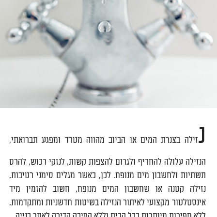
נ
זילה בצנרת המים או הביוב מהווה מטרד ומפגע תברואתי,
הנזילה עלולה להחריף ולגרום להצפות קשות, לנזקי רכוש, להרס
תשתיות ולחשבון מים מנופח. לכן, כאשר מגלים סימני רטיבות,
נזילה קטנה או שחשבון המים מנופח, חשוב להזמין מיד
אינסטלטור מקצועי לאיתור הנזילה בשיטות חדשניות ומתקדמות,
ללא חפירות מיותרות בכל הבית וללא הפיכה הדירה לאתר בנייה.