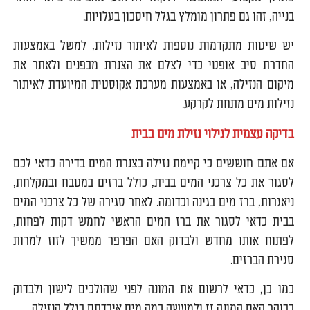
בנייה, זהו גם פתרון מומלץ בגלל חיסכון בעלויות.
יש שיטות מתקדמות נוספות לאיתור נזילות, למשל באמצעות
החדרת סיב אופטי כדי לצלם את הצנרת מבפנים ולאתר את
מיקום הנזילה, או באמצעות מערכת אקוסטית המיועדת לאיתור
נזילות מים מתחת לקרקע.
בדיקה עצמית לגילוי נזילת מים בבית
אם אתם חוששים כי קיימת נזילה בצנרת המים בדירה כדאי לכם
לסגור את כל צרכני המים בבית, כולל ברזים במטבח ובמקלחת,
ניאגרות, ברז מים בגינה וכדומה. לאחר סגירה של כל צרכני המים
בבית כדאי לסגור את ברז המים הראשי לחמש דקות לפחות,
לפתוח אותו מחדש ולבדוק האם הפרפר ממשיך לזוז למרות
סגירת הברזים.
כמו כן, כדאי לרשום את המונה לפני שהולכים לישון ולבדוק
בבוקר האם המונה זז ולמעשה כמה מים איבדתם בגלל הנזילה.