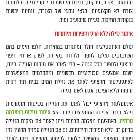
סתימות בצנרת, סדקים, חדירת מי גשמים, ליקויי בנייה והלחמות
צנרת לא מקצועיות, בלאי טבעי של הצנרת, גומיות יבשות
בנקודות החיבור, בעיית שיפועים ועוד.
איתור נזילה ללא הרס וחפירות מיותרות
עולם האינסטלציה הולך ומתקדם במהירות, חלפו הימים בהם
השרברבים נאלצו לחפור ולקדוח בקירות, לפרק אריחי חיפוי
וריצוף ולחפור בכל הגינה – כדי לאתר את מיקום הנזילה. כיום,
ישנם אמצעים טכנולוגיים חדשניים ומתקדמים המאפשרים
לאינסטלטור מקצועי לאתר את נזילת המים בבית תוך דקות
סופות וללא הפיכת הנכס לאתר בנייה.
אינסטלטור מקצועי יכול לאתר את הנזילה בשיטות מתקדמות
וללא הרס, השיטה המומלצת ביותר היא
איתור נזילות במצלמה
טרמית
. באמצעות מצלמה תרמית ניתן לאתר את מיקום הנזילה
בדיוק רב, ללא חפירות וקידוחים, גם אם הנזילה סמויה מהעין. זהו
פתרון מקצועי המאפשר ללקוח להימנע מהפיכת ביתו לאתר