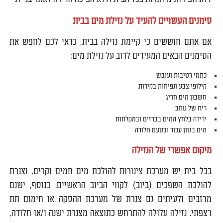
סימנים העשויים להעיד על נזילת מים בבית
אם אתם חוששים כי קיימת נזילה בבית, כדאי לכם לחפש את
הסימנים הבאים המעידים לרוב על נזילת מים:
כתמי רטיבות ועובש
קילופי צבע ונפיחות בקירות
חשבון מים חריג
ריח של טחב
ירידה בלחץ המים בברזים ובמקלחות
מים בגוון עכור ובטעם חלודה
מיקום אפשרי של הנזילה
בכל בית יש מערכת צינורות להולכת מים חמים וקרים, וצנרת
להולכת השפכים (ביוב) לקווי הביוב הראשיים. בנוסף, ישנם
מרזבים ולעיתים גם צנרת של מערכת ההסקה או חימום תת
רצפתי. נזילה עלולה להתרחש כתוצאה מצנרת ישנה ו/או חלודה,