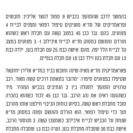
בהמשך לרכב שהתהפך בכביש 9 סמוך לגשר אליכין: חובשים
ופראמדיקים של מד"א מעניקים טיפול רפואי ומפנים לבי"ח 4
פצועים, בהם: גבר כבן 45 במצב קשה עם חבלת ראש כשהוא
מורדם ומונשם במסוק מד"א לבי"ח איכילוב ו- 3 פצועים במצב
קל לבי"ח הלל יפה, מהם: אישה כבת 25 עם חבלת בטן, ילדה כבת
13 עם חבלת בטן וילד כבן 10 עם חבלה בגפיים.
פאראמדיקית מד"א מאיה שינה וחובש בכיר במד"א אלירן יחזקאל
שטיפלו בפצועים סיפרו: "מדובר בתאונת דרכים קשה מאוד, רכב
טרנזיט התהפך לתעלה בין 2 הנתיבים בכביש המהיר. מיד
כשהגענו ראינו את נהג הרכב, גבר כבן 45 לכוד כשהוא בהכרה
סובל מחבלת ראש קשה, בסיוע כוחות הכיבוי חילצנו אותו מהרכב
תוך כדי טיפול רפואי, הוא הורדם והונשם ופונה במסוק מד"א
שנחת על הכביש לבי"ח איכילוב כשמצבו קשה. 3 מנוסעי הרכב,
אישה כבת 30 שסבלה מחבלת בטן, נערה כבת 13 שסבלה מחבלת