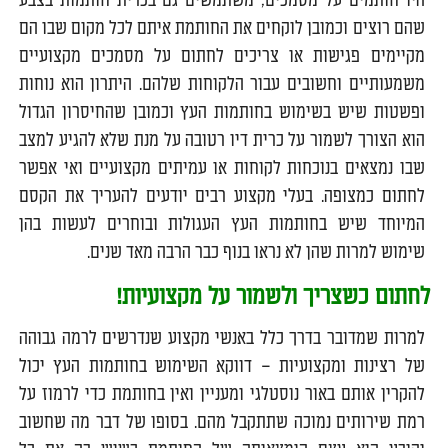
היו חותמים על מסמכים, משתמשים גם בכרית חותמות בצבע
שהם רוצים וכמובן לוקחים את החותמת איתם לכל מקום שבו הם
מקיימים פגישות או צריכים לחתום על מסמכים מקצועיים
משמעותיים וחשובים עבור הלקוחות שלהם. היתרון הוא נוחות
ופשטות שיש בשימוש בחותמות העץ וכמובן שהחיסרון הגדול
הוא הצורך לשמור על כרית דיו רטובה על מנת שלא להגיע למצב
שבו נמצאים בנוכחות לקוחות או עמיתים מקצועיים ואי אפשר
לחתום כמצופה. בעלי מקצוע רבים יודעים להעריך את הקסם
המיוחד שיש בחותמות העץ העגולות ובוחרים לעשות בהן
שימוש למרות שהן לא נראו בנוף כבר הרבה מאד שנים.
לחתום כשצריך ולשמור על מקצועיות!
למרות שמדובר בדרך כלל באנשי מקצוע שנדרשים לרמה גבוהה
של רצינות ומקצועיות – דווקא השימוש בחותמות העץ יכול
להקרין אותם באור נוסטלגי ומעניין ואין בחותמת כדי לרמוז על
רמת שירותים נמוכה שתתקבל מהם. בסופו של דבר מה שחשוב