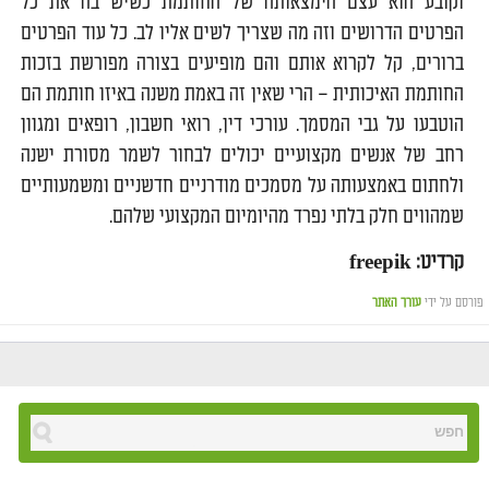
וקובע הוא עצם הימצאותה של החותמת כשיש בה את כל
הפרטים הדרושים וזה מה שצריך לשים אליו לב. כל עוד הפרטים
ברורים, קל לקרוא אותם והם מופיעים בצורה מפורשת בזכות
החותמת האיכותית – הרי שאין זה באמת משנה באיזו חותמת הם
הוטבעו על גבי המסמך. עורכי דין, רואי חשבון, רופאים ומגוון
רחב של אנשים מקצועיים יכולים לבחור לשמר מסורת ישנה
ולחתום באמצעותה על מסמכים מודרניים חדשניים ומשמעותיים
שמהווים חלק בלתי נפרד מהיומיום המקצועי שלהם.
קרדיט: freepik
פורסם על ידי
עורך האתר