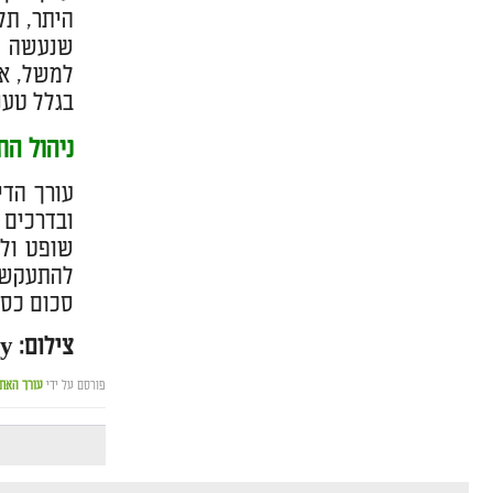
היתר, תל
שנעשה על
למשל, אם
בגלל טענ
ניהול הת
עורך הדי
ובדרכים 
שופט ולצ
להתעקש. 
סכום כסף
צילום: pixabay
פורסם על ידי
עורך האת