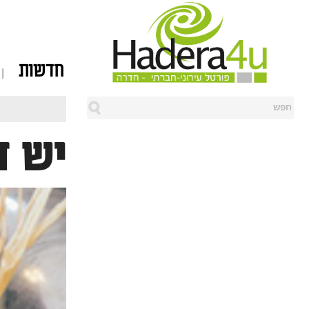
חדשות
יש ד