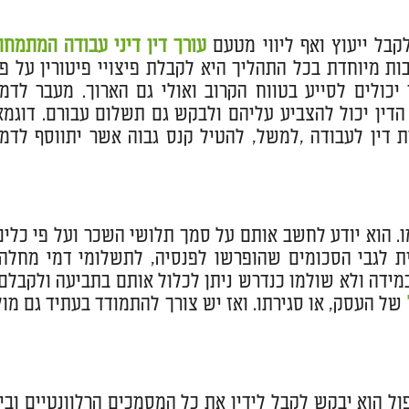
קבל ייעוץ ואף ליווי מטעם
עורך דין דיני עבודה המתמחה
ות מיוחדת בכל התהליך היא לקבלת פיצויי פיטורין על פי
כולים לסייע בטווח הקרוב ואולי גם הארוך. מעבר לדמי
הדין יכול להצביע עליהם ולבקש גם תשלום עבורם. דוגמא
ית דין לעבודה ,למשל, להטיל קנס גבוה אשר יתווסף לדמי
מו. הוא יודע לחשב אותם על סמך תלושי השכר ועל פי כלים
ית לגבי הסכומים שהופרשו לפנסיה, לתשלומי דמי מחלה,
מידה ולא שולמו כנדרש ניתן לכלול אותם בתביעה ולקבלם.
של העסק, או סגירתו. ואז יש צורך להתמודד בעתיד גם מול
פול הוא יבקש לקבל לידיו את כל המסמכים הרלוונטיים ובין