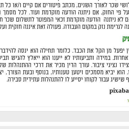
ושי שכר לאורך השנים, מכתב פיטורים אם קיים ו/או כל ת
 פי החוק, אם ניתנה הודעה מוקדמת ועוד. לכל מסמך ו
 לא ניתנה הודעה מוקדמת זכאי המפוטר לתשלום שכר חו
ה לגרימת נזק במקום העבודה. פעולה זאת איננה חוקית ועלי
יק
ן יפעל מן הקל את הכבד. כלומר תחילה הוא ינסה להידב
אחרות. במידה ותביעותיו לא ייענו הוא ייאלץ להגיש תבי
ידו נציגי ציבור. עורך הדין מכיר את דרכי ההתנהלות של
הוא יביא מסמכים ויטען טענותיו, בנוסף ובעת הצורך, י
 שישיג עבור לקוחו יסייע לו להתנהלות עתידית סבירה.
ר