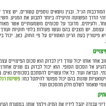
המורכבות הנ"ל, ובגין נושאים נוספים קשורים, יש צורך ל
זוהי הדרך הפשוטה והיעילה ביותר לתבוע את המגיע. חשיב
ר, ולעיתים, מדובר על סכומים משמעותיים אשר מאוד י
 עצמם, יש מצבים בהם נעשו פעולות בלתי חוקיות ועורך 
א פיטורין בעת הריון האסורים על פי החוק. כאן, יכול ב
צויים
ב אחר אותו יכול עורך דין לבדוק הוא סכום הפיצויים עצ
הגיע אל הסכום הסופי. הוא יכול לבדוק גם שנים אחורנ
י, הבראה ועוד. כל אלו עשויים להסתכם בסכומים נאים. ב
יטואציות שונות בהם יכול מפוטר להיתקל כמו:
פשיטת רגל
ומי שאמור לשלם חלק מהסכום ועוד.
תיק
 דיני עבודה יקבל לידיו את התיק וילמד אותו. במסגרת הטי