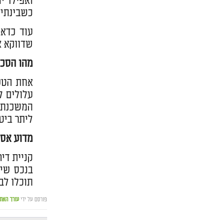
ואפילו י
כשבינתיי
עוד כדאי
שדווקא א
מהו הסכו
אחת הטעו
עלולים ל
ליתר ביט
מדוע אסו
בנכס שיפ
תוכלו לב
פורסם על ידי
עורך האת