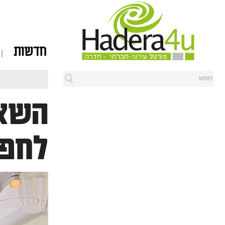
חדשות
השאל
לחפש