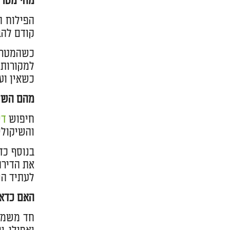
מהי מטרת
הפילוח ה
קודם להב
כשהמטרה 
למקורות 
כשאין ועו
מהם השיק
חיפוש
די
והשיקולי
בנוסף כד
את הדירה
לעתיד הנכ
האם כדאי
חד משמעי