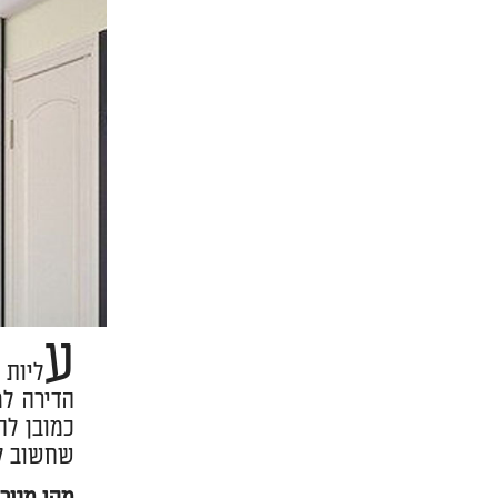
ע
ליות 
הדירה למ
כמובן לה
שחשוב לע