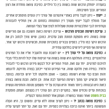
בהעדרה יתחלק הרכוש שווה בשווה בין כל הילדים. כתיבת צוואה מחדדת את רצון
המוריש, ובכך חשיבותה.
ייעוץ –
ניתן לקבל מידע באתרי אינטרנט של עורכי דין וגופים מוסמכים אחרים,
אבל מומלץ לקבל ייעוץ מעורך דין המתמחה בתחום זה. אין תחליף להבהרות
נקודתיות לגבי התלבטויות שונות שעלולות לצוץ אצל בעלי הצוואה.
עריכת רשימת הנכסים והרכוש –
עריכת רשימה כזאת חשובה גם אם מורישים
שווה בשווה. היא מספקת תמונת מצב עדכנית. כמובן, שיש צורך לכתוב רק את
הרכוש היקר כמו נדל"ן, כספים צבורים בתוכניות שונות, תכשיטים ורכוש יקר אחר.
הרשימה אף תסייע ליורשים בחלוקה עתידית.
כתיבת צוואה על ידי עורך דין –
יש לשבת עמו ולהעביר אליו את כל הפרטים
הרלוונטיים. במידה והחלוקה היא שווה בשווה אזי הניסוח שלו יכול להיות כללי מבלי
להיכנס לפרטים. יחד עם זאת, תמיד המוריש יכול לבקש פירוט הרכוש כדי להבהיר
ולחדד. במידה ואין חלוקה שווה, אזי הפירוט הרצוי ייכתב בצורה מדויקת. לדוגמא:
זהות הנכס כפי שהיא רשומה בטאבו – ואופן חלוקתו לכל יורש וכדומה. בנוסף,
תיאור תכשיט יקר מתוך רשימה המיועד לבת אחת וכן הלאה. הכנת צוואה בצורה
כזאת היא הבטוחה ביותר מאחר והיא נערכת על ידי משפטן מנוסה והחתימה נעשית
בנוכחות עדים נוכחים אשר, במקרים רבים, הם עורכי דין בעצמם. העתק מופקדת
בבית משפט
ואחר נשמר במשרדו. העתק אחד לפחות נמסר לבעליה.
כתיבת צוואה בכתב יד –
ניתן לערוך אותה ללא עדים, ומשום כך, היא הקלה
והפשוטה ביותר ואיננה כרוכה בעלויות כספיות. יחד עם זאת, קל יותר לערער עליה