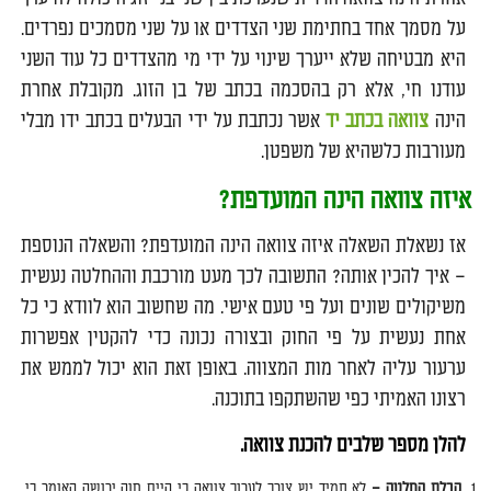
על מסמך אחד בחתימת שני הצדדים או על שני מסמכים נפרדים.
היא מבטיחה שלא ייערך שינוי על ידי מי מהצדדים כל עוד השני
עודנו חי, אלא רק בהסכמה בכתב של בן הזוג. מקובלת אחרת
הינה
צוואה בכתב יד
אשר נכתבת על ידי הבעלים בכתב ידו מבלי
מעורבות כלשהיא של משפטן.
איזה צוואה הינה המועדפת?
אז נשאלת השאלה איזה צוואה הינה המועדפת? והשאלה הנוספת
– איך להכין אותה? התשובה לכך מעט מורכבת וההחלטה נעשית
משיקולים שונים ועל פי טעם אישי. מה שחשוב הוא לוודא כי כל
אחת נעשית על פי החוק ובצורה נכונה כדי להקטין אפשרות
ערעור עליה לאחר מות המצווה. באופן זאת הוא יכול לממש את
רצונו האמיתי כפי שהשתקפו בתוכנה.
להלן מספר שלבים להכנת צוואה.
קבלת החלטה –
לא תמיד יש צורך לערוך צוואה כי קיים חוק ירושה האומר כי