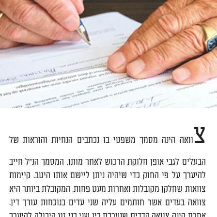
צ
וואה הינה מסמך משפטי בו נכתבים הנחיות והוראות של
הבעלים לגבי אופן חלוקת הרכוש לאחר מותו. המסמך הנ"ל חייב
להיערך על פי החוק כדי שיהיה ניתן ליישם אותו היטב. קיימות
צוואות שחלקן מקובלות ואחרות מעט פחות. המקובלת ביותר היא
צוואה בעדים אשר חותמים עליה שני עדים בנוכחות עורך דין.
אחרת הינה צוואה הדדית שנערכת בין שני בני זוג היכולה להיערך