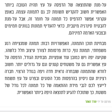
על-מנת שהתוצאה של הדפסה על עץ תהיה הטובה ביותר
האפשרית חשוב להקדיש תשומת לב גם לתמונה עצמה. באופן
עקרוני אפשר להדפיס כל תמונה על חומר זה, אבל על-מנת
להבטיח סינרגיה מיטבית, כדאי להעדיף תמונות בגוונים חמימים
ובצבעי האדמה למיניהם.
מבחינת תוכן התמונה, האפשרויות רבות: תמונה שמנציחה רגע
משפחתי, תמונת נוף, כרזת פרסומת לצורך עיצוב חלל כלשהו,
שקיעה יפה ויש כמובן עוד אופציות. מבחינת הגודל, הדפסה על
עץ אפשרית גם על משטחים קטנים וגם על גדולים יותר. חשוב
לוודא שהתמונה שנבחרה נראית חדה ויפה בגודל הרצוי. חברה
רצינית עם ניסיון בהדפסות מכל הסוגים ובפרט על עץ תשמח
לייעץ לכם לגבי מידת ההתאמה של כל תמונה לכל גודל של
משטח, כך שתוכלו להגיע לתוצאה היפה ביותר האפשרית.
פורסם על ידי
עורך האתר