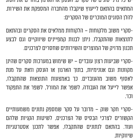
יש כל מיני סוגים של סקרים. העסק או הארגון בוחרים את הסוג
המתאים בהתאם לייעוץ שיקבלו מהחברה המספקת את השירות.
להלן הסוגים המוכרים של הסקרים:
-סקרי משוב מלקוחות – הלקוחות ממלאים את הסקרים ובהתאם
לתוצאות שהתקבלו, ניתן לבנות קמפיינים שיווקיים וגם לבצע
תכנון מדויק של המוצרים והשירותים שחסרים לצרכנים.
-סקרי שביעות רצון עובדים – יש שימוש במערכות סקרים שהינן
מקוונות וגם אנונימיות, בתוך הארגון או העסק וזאת על מנת
לאסוף משוב מהעובדים. כך באמצעות התוצאות שהתקבלו,
אפשר לייעל את העבודה, לשפר את המורל, לשפר את התפקוד
וכו'.
-סקרי חקר שוק – מדובר על סקר שמספק נתונים משמעותיים
הקשורים לצרכי הבסיס של הצרכנים, לשיטות הקניות שלהם
ועוד. בהתאם לנתונים שהתקבלו, אפשר לתכנן אסטרטגיות
שיווקיות.