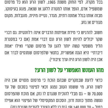
בכל מקרה, לפי החוק משנת 1965, לשון הרע הוא כל פרסום
שמשפיל אדם, הופך אותו למטרה ללעג או שנאה, פוגע בעיסוקו,
מבזה אותו בגלל אמונה דתית, מגדר, נטייה מינית, מוגבלות, מקום
מגורים או גזע.
חשוב להדגיש כי מידת אמיתות הדברים אינה רלוונטית: גם דברי
שקר יכולים להיות לשון הרע וגם דברי אמת (אם כי במסגרת
הליך משפטי קשה יותר להגן על פרסום שקרי ואילו "אמת
דיברתי" היא הגנה אפשרית, בתנאי שלפרסום שמנסים לברר אם
אכן היה לשון הרע היה ערך ציבורי).
מהו העונש האפשרי על לשון הרע?
כדאי לדעת שבמקרים שבהם הוכח כי פרסום מסוים אכן היה
לשון הרע, מי ששמו הטוב נפגע זכאי לפיצוי בסכום של עד
70,000 ₪ – גם מבלי להוכיח שנגרם לו נזק. אם מוכח שהפרסום
נעשה מתוך כוונת זדון, הסכום המקסימלי של הפיצוי הוא אפילו
כפול – עד 140,000 ₪! (גם כן ללא הצורך להוכיח שנגרם נזק).