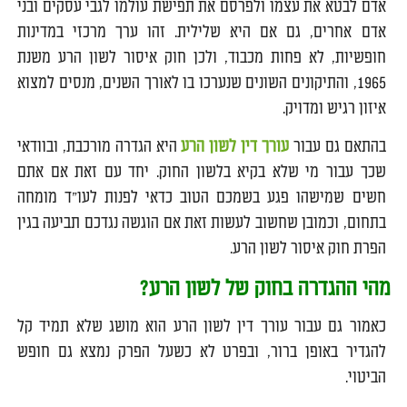
אדם לבטא את עצמו ולפרסם את תפישת עולמו לגבי עסקים ובני
אדם אחרים, גם אם היא שלילית. זהו ערך מרכזי במדינות
חופשיות, לא פחות מכבוד, ולכן חוק איסור לשון הרע משנת
1965, והתיקונים השונים שנערכו בו לאורך השנים, מנסים למצוא
איזון רגיש ומדויק.
בהתאם גם עבור
עורך דין לשון הרע
היא הגדרה מורכבת, ובוודאי
שכך עבור מי שלא בקיא בלשון החוק. יחד עם זאת אם אתם
חשים שמישהו פגע בשמכם הטוב כדאי לפנות לעו"ד מומחה
בתחום, וכמובן שחשוב לעשות זאת אם הוגשה נגדכם תביעה בגין
הפרת חוק איסור לשון הרע.
מהי ההגדרה בחוק של לשון הרע?
כאמור גם עבור עורך דין לשון הרע הוא מושג שלא תמיד קל
להגדיר באופן ברור, ובפרט לא כשעל הפרק נמצא גם חופש
הביטוי.