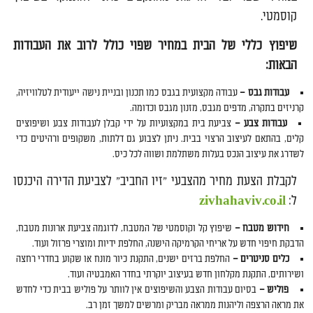
קוסמטי.
שיפוץ כללי של הבית במחיר שפוי כולל לרוב את העבודות
הבאות:
עבודות גבס –
עבודה מקצועית בגבס כמו תכנון ובניית נישה ייעודית לטלוויזיה,
קרניזים בתקרה, מדפים מגבס, מזנון מגבס וכדומה.
עבודות צבע –
צביעת בית במקצועיות על ידי קבלן לעבודות צבע ושיפוצים
קלים, בהתאם לעיצוב הרצוי בבית. ניתן לצבוע גם דלתות, משקופים ורהיטים כדי
לשדרג את עיצוב הנכס בעלות משתלמת ושווה לכל כיס.
לקבלת הצעת מחיר מהצבעי "זיו החביב" לצביעת הדירה היכנסו
ל:
zivhahaviv.co.il
חידוש מטבח –
שיפוץ קל וקוסמטי של המטבח, לדוגמה צביעת ארונות מטבח,
הדבקת חיפוי חדש על אריחי הקרמיקה הישנה, החלפת ידיות ומוצרי פרזול ועוד.
כלים סניטרים –
החלפת ברזים ישנים, התקנת כיור מונח או שקוע בחדרי רחצה
ושירותים, התקנת מקלחון חדש בעיצוב יוקרתי בחדר האמבטיה ועוד.
פוליש –
בסיום עבודות הצבע והשיפוצים אין לוותר על פוליש בבית כדי לחדש
את מראה הרצפה וליהנות ממראה מבריק ומרשים למשך זמן רב.