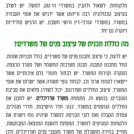
מלקוחות, לשאול ולהבין. במשרדי הי-טק, למשל, יש לשלב
בעיצוב טכנולוגיה רבה וריהוט אשר ידגיש את אופי העבודה
במשרד. במשרדי עורכי-דין ורואי חשבון, יש הדגיש סולידיות
ויוקרה גם יחד.
מה כוללת תכנית של עיצוב פנים של משרדים?
יש לדעת, כי עיצוב ותכנון פנים של משרדים, כולל תכניות שונות,
החל מתכנון המבנה, תכנון מערכות החשמל ושל מערך הרצפה,
התקרה וקירות המשרד. יש לבחור חומרי גלם איכותיים אשר
יישארו לטווח ארוך וכן, לבחור גופי תאורה אשר ישרתו את אופי
המשרד. עיצוב החללים ושדרוגם, יכול לשדרג פלאים את סביבת
העובדים. בנושא זה, מתמחה
משרד אדריכלים
. יש לתכנן את
החללים הנוספים במשרד, כגון: חדר הישיבות, חדרי מנהלים,
עמדת הקבלה ואת לובי הכניסה למשרד שיהיה נוח וישרת את
הלקוחות המגיעים למשרד. המפתח להשגת התוצאה המבוקשת,
מחייב בחירה מושכלת של משרד מעצבי פנים ואדריכלים. ולכן