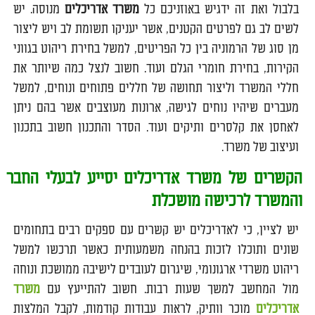
בלבול ואת זה ידגיש באוזניכם כל
משרד אדריכלים
מנוסה. יש
לשים לב גם לפרטים הקטנים, אשר יעניקו תשומת לב ויש ליצור
מן סוג של הרמוניה בין כל הפריטים, למשל בחירת ריהוט בגווני
הקירות, בחירת חומרי הגלם ועוד. חשוב לנצל כמה שיותר את
חללי המשרד וליצור תחושה של חללים פתוחים ונוחים, למשל
מעברים שיהיו נוחים לגישה, ארונות מעוצבים אשר בהם ניתן
לאחסן את קלסרים ותיקים ועוד. הסדר והתכנון חשוב בתכנון
ועיצוב של משרד.
הקשרים של משרד אדריכלים יסייע לבעלי החבר
והמשרד לרכישה מושכלת
יש לציין, כי לאדריכלים יש קשרים עם ספקים רבים בתחומים
שונים ותוכלו לזכות בהנחה משמעותית כאשר תרכשו למשל
ריהוט משרדי ארגונומי, שיגרום לעובדים לישיבה ממושכת ונוחה
מול המחשב למשך שעות רבות. חשוב להתייעץ עם
משרד
אדריכלים
מוכר וותיק, לראות עבודות קודמות, לקבל המלצות