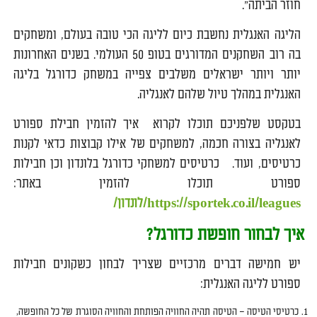
חוזר הביתה".
הליגה האנגלית נחשבת כיום לליגה הכי טובה בעולם, ומשחקים
בה רוב השחקנים המדורגים בטופ 50 העולמי. בשנים האחרונות
יותר ויותר ישראלים משלבים צפייה במשחק כדורגל בליגה
האנגלית במהלך טיול שלהם לאנגליה.
בטקסט שלפניכם תוכלו לקרוא איך להזמין חבילת ספורט
לאנגליה בצורה חכמה, למשחקים של אילו קבוצות כדאי לקנות
כרטיסים, ועוד. כרטיסים למשחקי כדורגל בלונדון וכן חבילות
ספורט תוכלו להזמין באתר:
https://sportek.co.il/leagues/לונדון/
איך לבחור חופשת כדורגל?
יש חמישה דברים מרכזיים שצריך לבחון כשקונים חבילות
ספורט לליגה האנגלית:
כרטיסי הטיסה – הטיסה תהיה החוויה הפותחת והחוויה הסוגרת של כל החופשה,