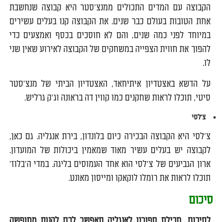
הקבוצה עם המדים התכולים ממנצ'סטר היא קבוצה שנחשבת
אחת הטובות בעולם כבר שנים. את הקבוצה קנו בעלים עשירים
במיוחד לפני כמה שנים, והם לא חוסכים בכסף ואמצעים כדי
להפוך את חווית הצפייה במשחקים של הקבוצה לאירוע שאין שני
לו.
על הדשא באצטדיון איתיחאד, האצטדיון הביתי של מנצ'סטר
סיטי, תוכלו לראות שחקנים כמו קווין דה בראונה וג'ק גרליש.
צ'לסי
צ'לסי היא הקבוצה הבכירה כיום בלונדון, בירת אנגליה. גם כאן,
לקבוצה יש בעלים עשיר מאוד שמאמין ביכולות של המועדון.
ארון הגביעים של צ'לסי הוא אחד העמוסים בליגה. במדי ה'בלוז'
תוכלו לראות את רומלו לוקאקו ומייסון מאונט.
סיכום
לסיכום, חבילת ספורט לאנגליה תאפשר לכם להנות מחופשה