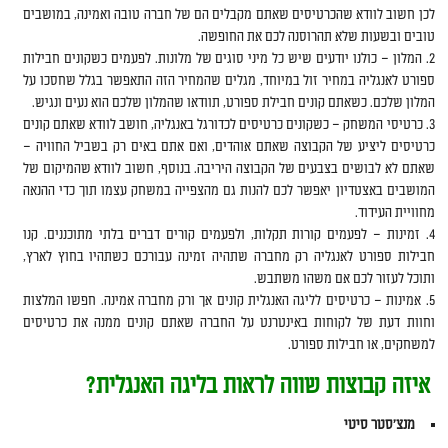
לכן חשוב לוודא שהכרטיסים שאתם מקבלים הם של חברה טובה ואמינה, במושבים
טובים ובשעות שלא תהרוסנה לכם את החופשה.
המלון – כולנו יודעים שיש כל מיני סוגים של מלונות. לפעמים כשקונים חבילות
ספורט לאנגליה במחיר זול במיוחד, מגלים שהמחיר הזה התאפשר בגלל שחסכו על
המלון שלכם. כשאתם קונים חבילת ספורט, תוודאו שהמלון שלכם הוא נעים ונגיש.
כרטיסי המשחק – כשקונים כרטיסים לכדורגל באנגליה, חושב לוודא שאתם קונים
כרטיסים ליציע של הקבוצה שאתם אוהדים, ואם אתם באים רק בשביל החוויה –
שאתם לא לבושים בצבעים של הקבוצה היריבה. בנוסף, חשוב לוודא שהמיקום של
המושבים באצטדיון יאפשר לכם להנות גם מהצפייה במשחק עצמו תוך כדי ההנאה
מחוויית העידוד.
זמינות – לפעמים קורות תקלות, ולפעמים קורים דברים בלתי מתוכננים. קנו
חבילות ספורט לאנגליה רק מחברה שתהיה זמינה עבורכם כשתהיו בחוץ לארץ,
ותוכל לעזור לכם אם משהו משתבש.
אמינות – כרטיסים לליגה האנגלית קונים אך ורק מחברה אמינה. חפשו המלצות
וחוות דעת של לקוחות באינטרנט על החברה שאתם קונים ממנה את כרטיסים
למשחקים, או חבילות ספורט.
איזה קבוצות שווה לראות בליגה האנגלית?
מנצ'סטר סיטי