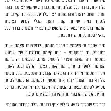
טיפ שני זה לעבור ולבצע אופטימיזציה לאתר – ניתוח כולל של
כל האתר. בדרך כלל מגלים תמונות כבדות, שימוש לא נכון בקוד
ועוד. חשוב לדאוג שהתמונות לא יעלו על 100-200 קילובייט,
לנסות כמה שיותר קטן, וזאת מבלי לגרוע באיכות
התמונות,ולהגדיר במערכת שימוש נכון בגדלי תמונות. בדרך כלל
כדאי לפנות לנותני שירות כזה.
טיפ אחרון זה שימוש ב'זיכרון מטמון'. לדפדפנים עצמם – גם
במובייל, גם בדסקטופ – כיום קיימת טכנולוגיה של שימוש
במטמון וזה משהו שצריך להפעיל אותו. לפעמים זה ברמת
האחסון, לפעמים זה ברמת האתר. כאשר הגולש נכנס לאתר,
זיכרון מטמון מוריד את הקבצים הקבועים שנטענים בכל טעינה
של דף בתוך האתר לתוך אותו מכשיר (למחשב או למובייל), זה
מסייע לטעינה בפעמים הבאות. זה מקצר את זמן הטעינה כך כל
חוויית הגלישה הרבה יותר מהירה והרבה יותר טובה.
דבר שני שחשוב לדאוג לו לפי אסף ברון זה עולם הקידום האורגני.