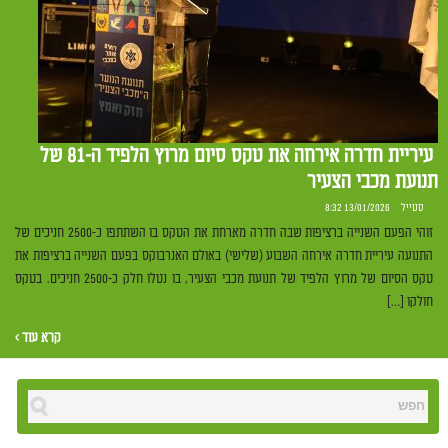
עיריית חדרה אירחה את טקס סיום מרוץ הלפיד ה-81 של
תנועת מכבי הצעיר
סטייל
13/01/2026 8:32
זוהי הפעם השנייה ברציפות שבה חדרה מארחת את הטקס בו השתתפו כ-2500 חניכים של
התנועה עיריית חדרה אירחה השבוע (שלישי) באולם האנרבוקס בפעם השנייה ברציפות את
טקס הסיום של מרוץ הלפיד של תנועת מכבי הצעיר, בו נטלו חלק כ-2500 חניכים. בטקס
חולקו […]
קרא עוד ›