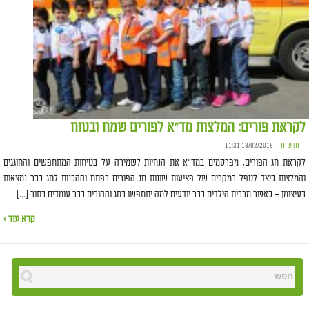
לקראת פורים: המלצות מד"א לפורים שמח ובטוח
חדשות
18/02/2018 11:31
לקראת חג הפורים, מפרסמים במד"א את הנחיות לשמירה על בטיחות המתחפשים והחוגגים
והמלצות כיצד לטפל במקרים של פציעות שונות חג הפורים בפתח וההכנות לחג כבר נמצאות
בעיצומן – כאשר מרבית הילדים כבר יודעים למה יתחפשו בחג וההורים כבר עומדים בתור […]
קרא עוד ›