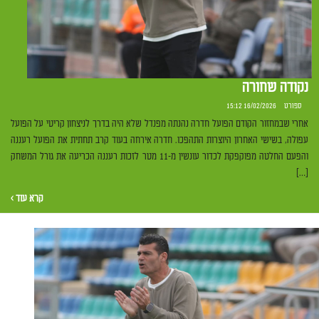
נקודה שחורה
ספורט
16/02/2026 15:12
אחרי שבמחזור הקודם הפועל חדרה נהנתה מפנדל שלא היה בדרך לניצחון קריטי על הפועל
עפולה, בשישי האחרון היוצרות התהפכו. חדרה אירחה בעוד קרב תחתית את הפועל רעננה
והפעם החלטה מפוקפקת לכדור עונשין מ-11 מטר לזכות רעננה הכריעה את גורל המשחק
[…]
קרא עוד ›