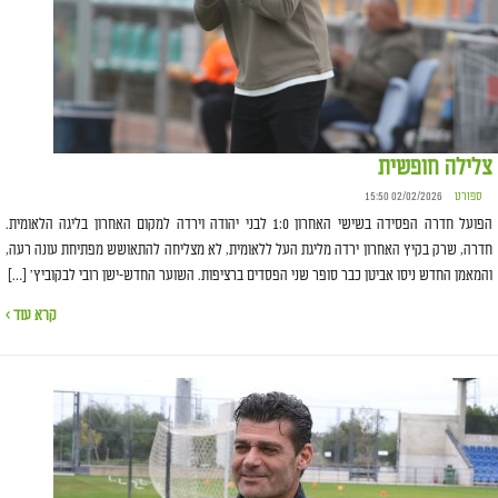
צלילה חופשית
ספורט
02/02/2026 15:50
הפועל חדרה הפסידה בשישי האחרון 1:0 לבני יהודה וירדה למקום האחרון בליגה הלאומית.
חדרה, שרק בקיץ האחרון ירדה מליגת העל ללאומית, לא מצליחה להתאושש מפתיחת עונה רעה,
והמאמן החדש ניסו אביטן כבר סופר שני הפסדים ברציפות. השוער החדש-ישן רובי לבקוביץ' […]
קרא עוד ›