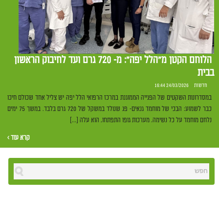
הלוחם הקטן מ"הלל יפה": מ- 720 גרם ועד לחיבוק הראשון
בבית
חדשות
24/03/2026 16:44
במסדרונות השקטים של הפגייה הממוגנת במרכז הרפואי הלל יפה יש צליל אחד שכולם חיכו
כבר לשמוע: הבכי של מוחמד גנאים- פג שנולד במשקל של 720 גרם בלבד. במשך 75 ימים
נלחם מוחמד על כל נשימה. מערכות גופו התפתחו, הוא עלה […]
קרא עוד ›