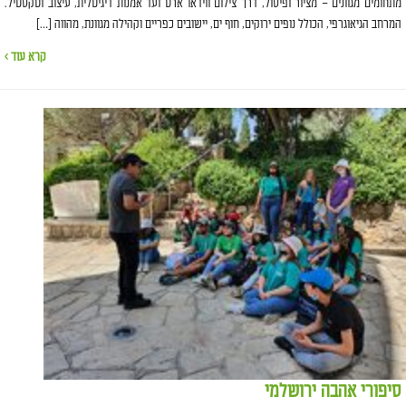
מתחומים מגוונים – מציור ופיסול, דרך צילום ווידאו ארט ועד אמנות דיגיטלית, עיצוב וטקסטיל.
המרחב הגיאוגרפי, הכולל נופים ירוקים, חוף ים, יישובים כפריים וקהילה מגוונת, מהווה […]
קרא עוד ›
סיפורי אהבה ירושלמי