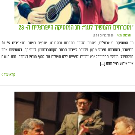
"מוכרחים להמשיך לנגן": חג המוסיקה הישראלית ה- 23
תרבות ופנאי
08/12/2020 16:58
חג המוסיקה הישראלית, ביוזמת משרד התרבות והספורט, יתקיים השנה בתאריכים 20-25
בדצמבר, במתכונת אירוע מקוון וישודר לציבור הרחב מקונסרבטוריון שטריקר, באמצעות אתר
הפסטיבל. מופעי הפסטיבל יהיו זמינים לצפייה ללא תשלום עד לסוף חודש דצמבר. החג השנה
אינו אירוע רגיל והוא […]
קרא עוד ›