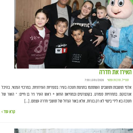
האירו את חדרה
סטייל
,
תרבות ופנאי
13/01/2026 7:59
אלפי תושבות ותושבים השתתפו בחגיגות חנוכה בעיר: בספריות העירוניות, במרכזי הפנאי, בהיכל
אנרבוקס, בתחרויות ספורט, בקונצרטים ובמוזיאון החאן * ראש העיר ניר בן חיים: " האור של
חנוכה בא לידי ביטוי לא רק בנרות, אלא באור הגדול של תושבי חדרה עצמם, […]
קרא עוד ›