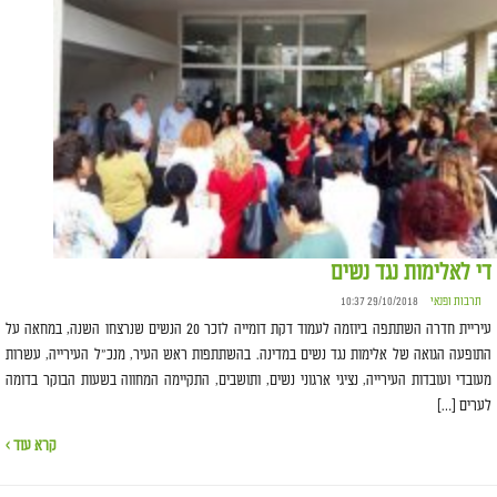
די לאלימות נגד נשים
תרבות ופנאי
29/10/2018 10:37
עיריית חדרה השתתפה ביוזמה לעמוד דקת דומייה לזכר 20 הנשים שנרצחו השנה, במחאה על
התופעה הגואה של אלימות נגד נשים במדינה. בהשתתפות ראש העיר, מנכ"ל העירייה, עשרות
מעובדי ועובדות העירייה, נציגי ארגוני נשים, ותושבים, התקיימה המחווה בשעות הבוקר בדומה
לערים […]
קרא עוד ›