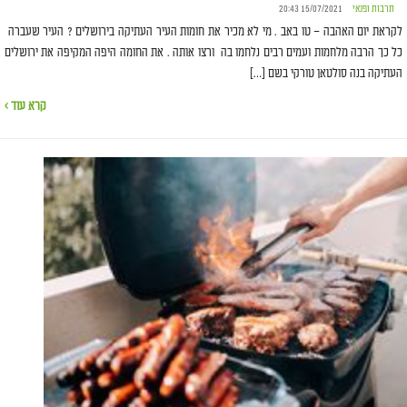
תרבות ופנאי
15/07/2021 20:43
לקראת יום האהבה – טו באב . מי לא מכיר את חומות העיר העתיקה בירושלים ? העיר שעברה
כל כך הרבה מלחמות ועמים רבים נלחמו בה ורצו אותה . את החומה היפה המקיפה את ירושלים
העתיקה בנה סולטאן טורקי בשם […]
קרא עוד ›