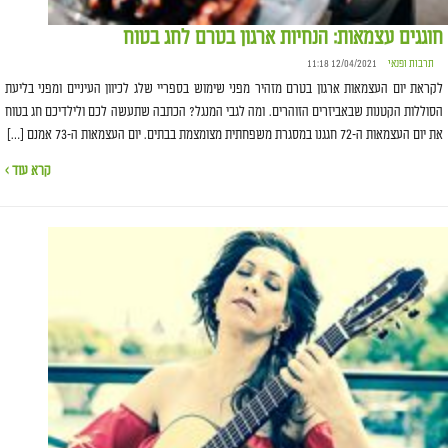
חוגגים עצמאות: הנחיות ארגון בטרם לחג בטוח
תרבות ופנאי
12/04/2021 11:18
לקראת יום העצמאות ארגון בטרם מזהיר מפני שימוש בספריי שלג לכיוון העיניים ומפני בליעת
הסוללות הקטנות שבאביזרים הזוהרים. ומה לגבי המנגל? הכתבה שתעשה לכם ולילדיכם חג בטוח
את יום העצמאות ה-72 חגגנו במסגרת משפחתית מצומצמת בבתים. יום העצמאות ה-73 אמנם […]
קרא עוד ›