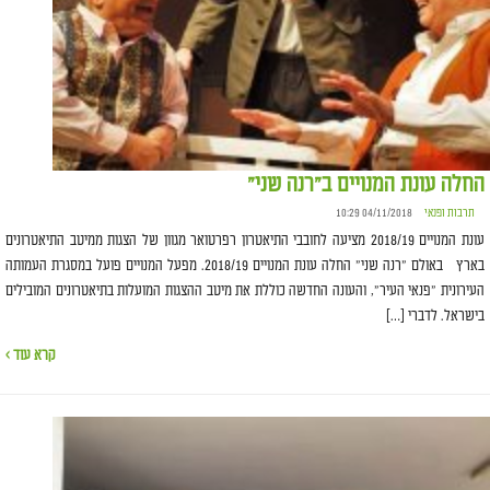
החלה עונת המנויים ב"רנה שני"
תרבות ופנאי
04/11/2018 10:29
עונת המנויים 2018/19 מציעה לחובבי התיאטרון רפרטואר מגוון של הצגות ממיטב התיאטרונים
בארץ באולם "רנה שני" החלה עונת המנויים 2018/19. מפעל המנויים פועל במסגרת העמותה
העירונית "פנאי העיר", והעונה החדשה כוללת את מיטב ההצגות המועלות בתיאטרונים המובילים
בישראל. לדברי […]
קרא עוד ›