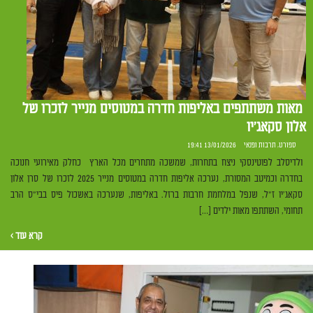
מאות משתתפים באליפות חדרה במטוסים מנייר לזכרו של
אלון סקאג'יו
ספורט
,
תרבות ופנאי
13/01/2026 19:41
ולדיסלב לפוטינסקי ניצח בתחרות, שמשכה מתחרים מכל הארץ כחלק מאירועי חנוכה
בחדרה וכמיטב המסורת, נערכה אליפות חדרה במטוסים מנייר 2025 לזכרו של סרן אלון
סקאג'יו ז"ל, שנפל במלחמת חרבות ברזל. באליפות, שנערכה באשכול פיס בבי"ס הרב
תחומי, השתתפו מאות ילדים […]
קרא עוד ›