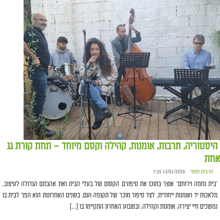
היסטוריה, תרבות, אומנות, קהילה וקסם מיוחד – תחת קורת גג
אחת
תרבות ופנאי
13/01/2026 7:35
'בית נחמה וירוחם' אוצר בתוכו את סיפורם הקסום של בעלי הבית ואת אהבתם הגדולה לעיצוב,
מלאכות יד ואומנות ייחודית, לצד סיפור מוכר של תקופה ועם. בשנים האחרונות הוא הפך לבית בו
נמשכים חיי יצירה, אומנות וקהילה, ובשבוע האחרון התקיימו בו […]