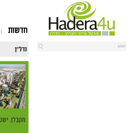
חדשות
נדל״ן
מקבלן. ישנ