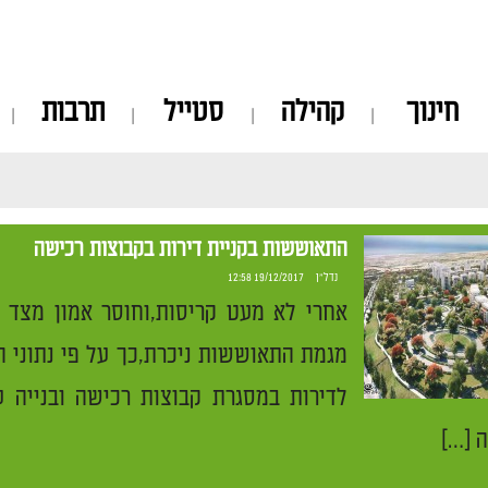
חינוך
קהילה
סטייל
תרבות
התאוששות בקניית דירות בקבוצות רכישה
נדל״ן
19/12/2017 12:58
אחרי לא מעט קריסות,וחוסר אמון מצד 
מגמת התאוששות ניכרת,כך על פי נתוני 
לדירות במסגרת קבוצות רכישה ובנייה 
ה […]