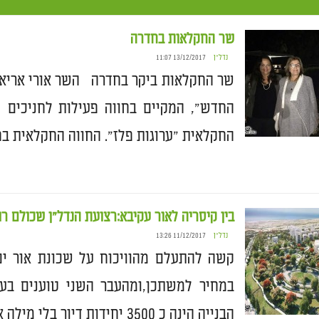
שר החקלאות בחדרה
נדל״ן
13/12/2017 11:07
שר החקלאות ביקר בחדרה השר אורי אריאל 
החדש", המקיים בחווה פעילות לחניכים 
החקלאית "ערוגות פלז". החווה החקלאית בחדרה נוס
בין קיסריה לאור עקיבא:רצועת הנדל״ן שכולם רו
נדל״ן
11/12/2017 13:26
קשה להתעלם מהוויכוח על שכונת אור י
במחיר למשתכן,ומהעבר השני טוענים בעי
הבנייה הינה כ 3500 יחידות דיור בלי מילה אחת על מחיר למשתכן שברקע […]