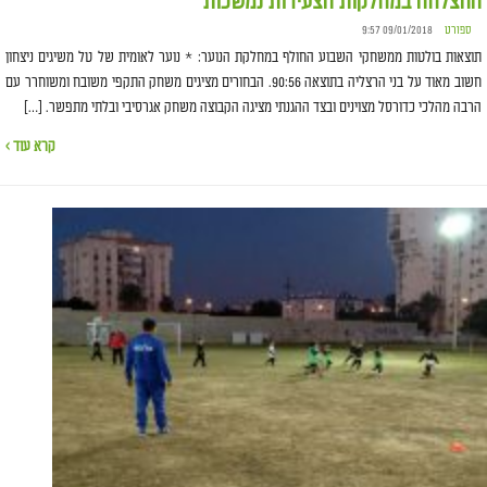
ההצלחה במחלקות הצעירות נמשכות
ספורט
09/01/2018 9:57
תוצאות בולטות ממשחקי השבוע החולף במחלקת הנוער: * נוער לאומית של טל משיגים ניצחון
חשוב מאוד על בני הרצליה בתוצאה 90:56. הבחורים מציגים משחק התקפי משובח ומשוחרר עם
הרבה מהלכי כדורסל מצוינים ובצד ההגנתי מציגה הקבוצה משחק אגרסיבי ובלתי מתפשר. […]
קרא עוד ›