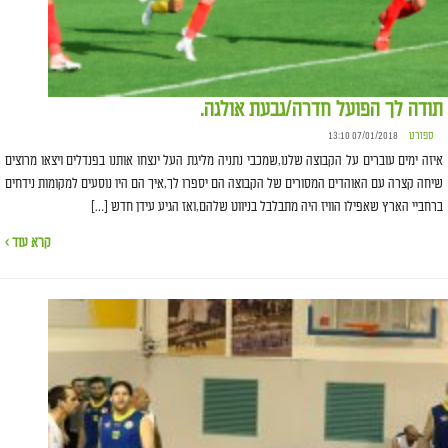
תודה לך הפועל חדרה/גבעת אולגה.
ספורט
07/01/2018 13:10
איזה ימים עוברים על הקבוצה שלנו,שמכבי נתניה מליגת העל ינצחו אותנו בפנדלים ויצאו מרוצים
שיחה קצרה עם האוהדים המסורים של הקבוצה הם יספרו לך,איך הם היו נוסעים למקומות נידחים
ברחביי הארץ שאפילו הוויז היה מתבלבל בניווט שלהם,ואז הגיע עידן חדש […]
קרא עוד ›