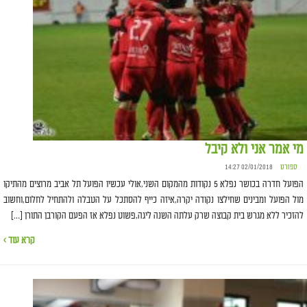
מי אמר אני ולא קיבל
ספורט
02/01/2018 14:27
הפועל חדרה בכושר נפלא 5 נקודות מהמקום השני,אולי עכשיו הפועל תל אביב מרוצים מהתיקו
מול הפועל ומבינים שחילצו נקודה יקרה,איזה כייף להסתכל על הטבלה ולהתחיל לחלום,וחשוב
להזכיר ללא מגרש בית קבוצה שרק עלתה השנה ליגה,פשוט נפלא אז הפעם הקורבן התורן […]
קרא עוד ›