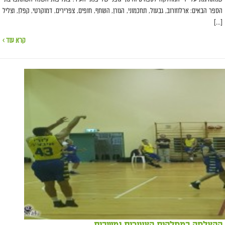
הספר הבאים: ארלוזורוב, גבעול, תחכמוני, הגורן, השחף, חופים, צפרירים, דמוקרטי, קפלן, וצליל
[…]
קרא עוד ›