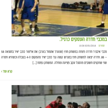
במכבי חדרה העסקים כרגיל.
ספורט
03/01/2018 10:36
מכבי איבצ'ר חדרה ניצחה במשחק חוץ (שנערך אתמול בערב) את אליצור כוכב יאיר בתוצאה 58
– 86. חדרה יצאה למשחק חוץ במגרש קשה נגד כוכב יאיר מהמקום ה-4 בטבלה וכשהיא חסרה
שני שחקנים חשובים מהסגל עקב פציעה ומחלה. המשחק נפתח […]
קרא עוד ›