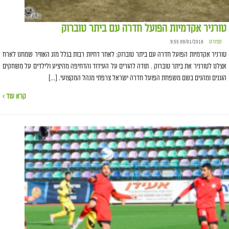
טורניר אקדמיות הפועל חדרה עם ביתר טוברוק
ספורט
09/01/2018 9:55
טורניר אקדמיות הפועל חדרה עם ביתר טוברוק: לאחר דחיות רבות בגלל מזג האוויר שמחנו לארח
אצלנו לטורניר את ביתר טוברוק . תודה להורים על העידוד והדחיפה מהיציע ולילדים על משחקים
הוגנים ומהנים בשם משפחת הפועל חדרה ישראל צרפתי מנהל המקצועי. […]
קרא עוד ›