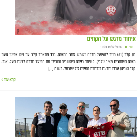
איחוד מרגש על הקווים
ספורט
19/02/2026 10:39
רון קלר (51) חוזר להפועל חדרה וישמש עוזר המאמן. בכך מתאחד קלר עם ניסו אביטן (ועם
מאמן השוערים מאיר טלבי), כשיחד רשמו היסטוריה והובילו את הפועל חדרה לליגת העל. אגב,
קלר ואביטן עבדו יחד גם בנבחרת הנשים של ישראל, בשנה […]
קרא עוד ›