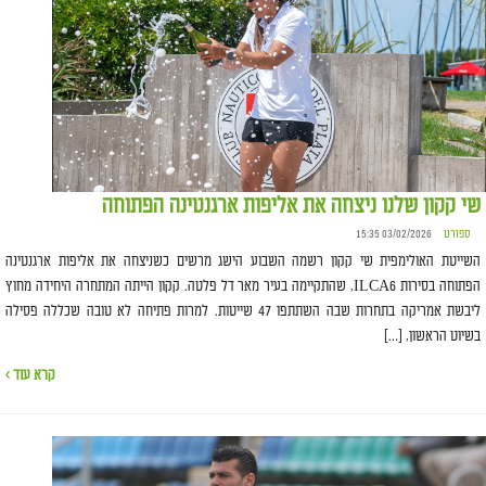
שי קקון שלנו ניצחה את אליפות ארגנטינה הפתוחה
ספורט
03/02/2026 15:35
השייטת האולימפית שי קקון רשמה השבוע הישג מרשים כשניצחה את אליפות ארגנטינה
הפתוחה בסירות ILCA6, שהתקיימה בעיר מאר דל פלטה. קקון הייתה המתחרה היחידה מחוץ
ליבשת אמריקה בתחרות שבה השתתפו 47 שייטות. למרות פתיחה לא טובה שכללה פסילה
בשיוט הראשון, […]
קרא עוד ›