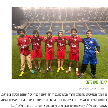
ליגה משלהם
ספורט
27/01/2026 19:04
זו השנה השלישית שהפועל חדרה ממשיכה בפרויקט "ליגת הכפר" של מנהלת הליגות בישראל.
במסגרת הפרויקט מאמצת הקבוצה את כפר הנוער תו"ם מחרב לאת – שזכו באליפות הליגה
אשתקד. אתמול לפני המשחק מול מכבי פ"ת אירחנו את שחקני נבחרת הכדורגל של […]