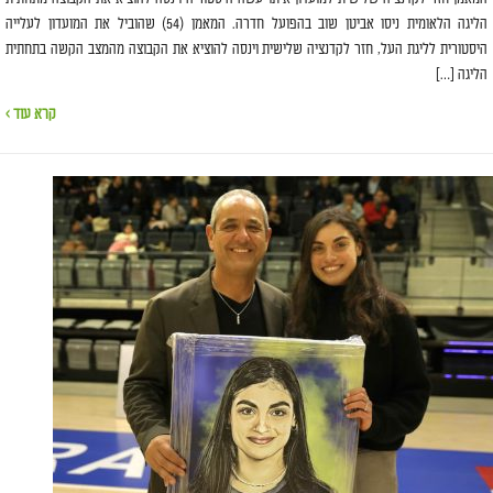
הליגה הלאומית ניסו אביטן שוב בהפועל חדרה. המאמן (54) שהוביל את המועדון לעלייה
היסטורית לליגת העל, חזר לקדנציה שלישית וינסה להוציא את הקבוצה מהמצב הקשה בתחתית
הליגה […]
קרא עוד ›