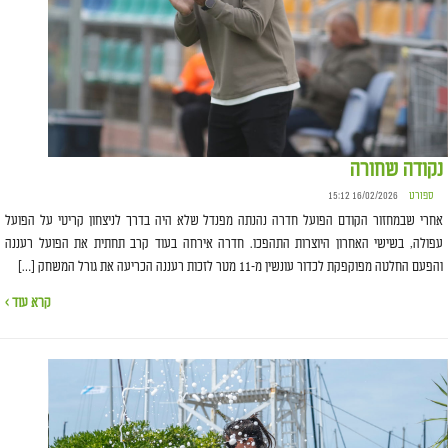
נקודה שחורה
ספורט
16/02/2026 15:12
אחרי שבמחזור הקודם הפועל חדרה נהנתה מפנדל שלא היה בדרך לניצחון קריטי על הפועל
עפולה, בשישי האחרון היוצרות התהפכו. חדרה אירחה בעוד קרב תחתית את הפועל רעננה
והפעם החלטה מפוקפקת לכדור עונשין מ-11 מטר לזכות רעננה הכריעה את גורל המשחק […]
קרא עוד ›