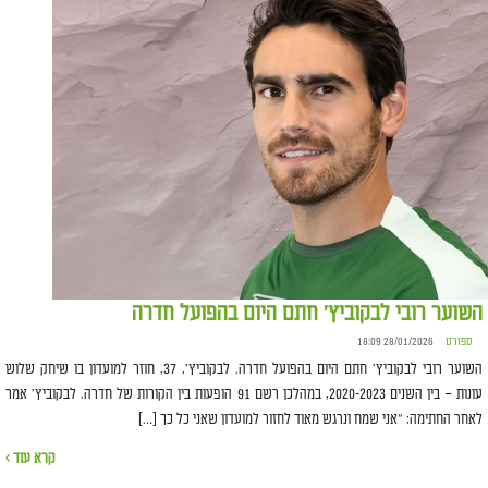
השוער רובי לבקוביץ׳ חתם היום בהפועל חדרה
ספורט
28/01/2026 18:09
השוער רובי לבקוביץ׳ חתם היום בהפועל חדרה. לבקוביץ׳, 37, חוזר למועדון בו שיחק שלוש
עונות – בין השנים 2020-2023, במהלכן רשם 91 הופעות בין הקורות של חדרה. לבקוביץ׳ אמר
לאחר החתימה: ״אני שמח ונרגש מאוד לחזור למועדון שאני כל כך […]
קרא עוד ›