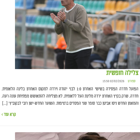
צלילה חופשית
ספורט
02/02/2026 15:50
הפועל חדרה הפסידה בשישי האחרון 1:0 לבני יהודה וירדה למקום האחרון בליגה הלאומית.
חדרה, שרק בקיץ האחרון ירדה מליגת העל ללאומית, לא מצליחה להתאושש מפתיחת עונה רעה,
והמאמן החדש ניסו אביטן כבר סופר שני הפסדים ברציפות. השוער החדש-ישן רובי לבקוביץ' […]
קרא עוד ›