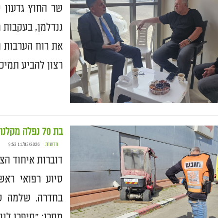
שר החוץ גדעון 
גנדלמן, בעקבות 
את רוח הערבות ה
רצון להביע תמיכ
בת 70 נפלה מקלנועית בחדרה – מצבה בינוני
חדשות
11/03/2026 9:53
דוברות איחוד הצ
בחדרה. שלמה סק
מסרו: "סיפרו לנו