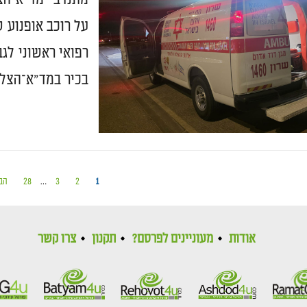
על רוכב אופנוע 
בכיר במד"א־הצלה
1
2
3
…
28
הב
אודות
מעוניינים לפרסם?
תקנון
צרו קשר