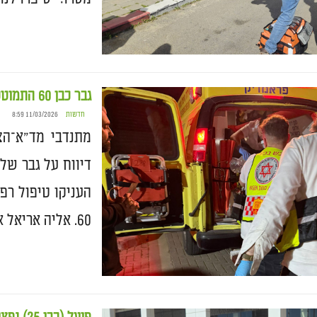
גבר כבן 60 התמוטט ברחוב, לאחר פעולות החייאה – ליבו שב לפעום
חדשות
11/03/2026 8:59
מתנדבי מד"א־הצ
דיווח על גבר של
העניקו טיפול רפו
60. אליה אריאל אזרד ויוסי בוסקילה, חובשים […]