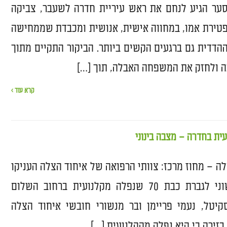
סער הגיע לנחם את ראש עיריית חדרה לשעבר, צביקה
פטירת אמו, במחווה אישית, אנושית ומכבדת שממחישה
הדדית גם ברגעים הקשים ביותר. הביקור התקיים מתוך
ה ולחזק את המשפחה האבלה, תוך […]
קרא עוד ›
לה – מחוז מרכז: צוותי הרפואה של איחוד הצלה העניקו
סיוע רפואי ראשוני לגברת כבת 70 שנפלה מקלנועית ברחוב השלום
יטל, נעמי פריימן ובר מנשורי חובשי איחוד הצלה
 בזירה כי היא נפלה מהקלנועית […]