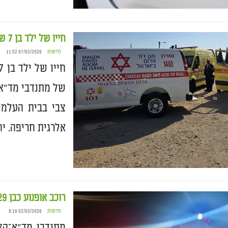
חייו של ילד בן 7 שסבל מהתקף אלרגיה קשה ניצלו
חדשות
07/03/2026 11:52
של מתנדבי מד"א־
אלרגית חריפה. י
רוכב אופנוע כבן 29 נפגע בתאונה עצמית – מצבו בינוני
חדשות
02/03/2026 8:16
מתנדבי מד"א־הצל