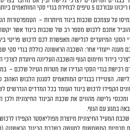
 בבגדים המיועדים לצרכי גלישה ובין אם מדובר בפריטי
 לבחירת בגדי סקי המותאמים ביותר לטיול הסקי הבא שלכם:
יסו על עצמכם שכבות ביגוד מיותרות – הטמפרטורות הנמ
וביל אתכם ללבוש מספר רב של שכבות ביגוד אשר יקשו על
די הסקי המיועדים לגלישה מאפשרת לכם לרכוש פריטי בי
 מענה ייעודי אחר: השכבה הראשונה כוללת בגדי סקי שמ
צרכי בידוד וחימום הגוף והשכבה העליונה מיועדת לצרכי הג
ם רכישת בגדי הסקי הגדירו את מטרות הטיול שלכם – במי
לישה, הצטיידו בבגדים המותאמים לסגנון הלבוש האהוב ע
נים הקפידו לרכוש ביגוד העומד בכל המדדים הנדרשים לש
ומכנסי גלישה מהווים את שכבת הביגוד החיצונית ולכן ה
אה במגע עם הגוף.
כבת המעיל החיצונית מיוצרת מפוליאסטר הקפידו לרכוש מ
ת תרמיות המשמשות למעשה כשכבת הביגוד הראשונה (הש