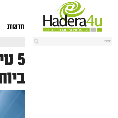
חדשות
5 ט
ביות