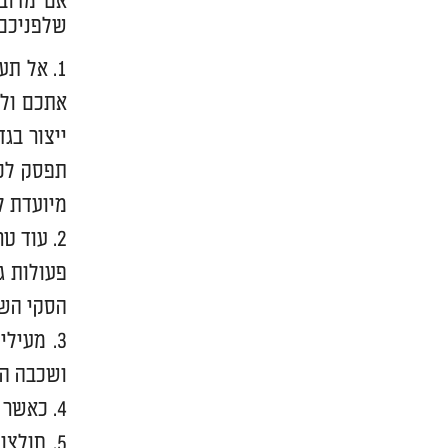
אם מדובר
שלפניכם ריכזנו עבורכם 5 טיפים
אל תעמ
אתכם ולה
ייצור בג
תפסק לכם
מיועדת ל
עוד טר
פעולות ג
הסקי השו
מעילי 
ושכבה הב
כאשר ש
חולצו