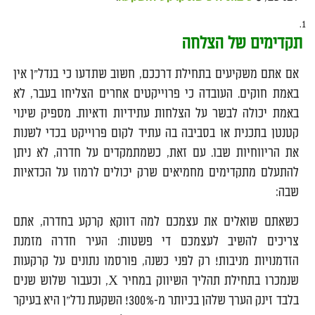
תקדימים של הצלחה
אם אתם משקיעים בתחילת דרככם, חשוב שתדעו כי בנדל"ן אין
באמת חוקים. העובדה כי פרוייקטים אחרים הצליחו בעבר, לא
באמת יכולה לבשר על הצלחות עתידיות ודאיות. מספיק שינוי
קטנטן בתכנית או בסביבה בה עתיד לקום פרוייקט בכדי לשנות
את הריווחיות שבו. עם זאת, כשמתמקדים על חדרה, לא ניתן
להתעלם מתקדימים מחמיאים שרק יכולים לרמוז על הכדאיות
שבה:
כשאתם שואלים את עצמכם למה דווקא קרקע בחדרה, אתם
צריכים להשיב לעצמכם די פשטות: העיר חדרה מזמנת
הזדמנויות מניבות! רק לפני כשנה, פורסמו נתונים על קרקעות
שנמכרו בתחילת תהליך השיווק במחיר X, וכעבור שלוש שנים
בלבד זינק הערך שלהן בכיותר מ-300%! השקעת נדל"ן היא בעיקר