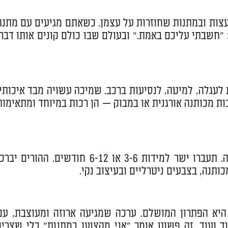
בעצות ובמתנות שחוזרות על עצמן. כשאתם מגיעים עם מתנה
 "חשבתי עליכם באמת." ובעולם שבו כולם קונים אותו דבר,
לעגלה, למיטה, לנסיעות ברכב. שמיכה עשויה מבד איכותי,
ת מכותנה אורגנית או במבוק — הן רכות במיוחד ומתאימות
הנה טיפ שווה זהב: אל תקנו מידה 0-3 חודשים. כולם קונים את זה. תעברו ישר למידות 3-6 או 6-12 חודשים. ההורים י
ותנה, בצבעים ניטרליים ובעיצוב נקי.
יא הפתרון המושלם. ערכה שמגיעה ארוזה ומעוצבת, עם
ד ועוד. זה פשוט אומר "אני מקצוען במתנות" בלי שצריך