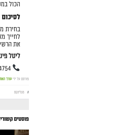
הכול במק
לסיכום
בחירת מת
לחייך מא
את הרשימ
ליטל פינג
073-374-4754
פורסם על ידי
עורך האת
#
מגלינקס
פוסטים קשורי