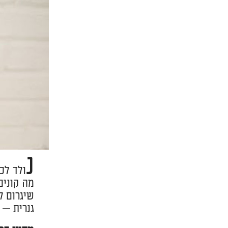
נ
ולד לכ
מה קונים
גנרית — 