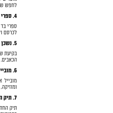
לחפש שע
4. ספרי בד צבעוניים לגיל הרך
ספרי בד 
לכרסם ול
5. נשכן סיליקון איכותי
הכאבים. 
6. מובייל למיטת תינוק
מובייל א
ומוזיקה,
7. תיק החתלה מעוצב ופרקטי
תיק החתל