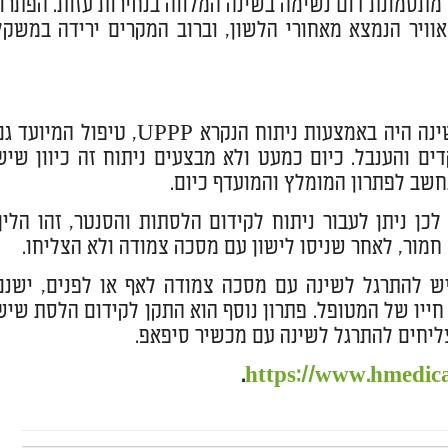
מתסמונת דום נשימה בשינה המלווה בנחירות עזות. הפתרון
וויר הנמצא מאחורי הלשון, וברוב המקרים ירידה במשקל
בעבר הלא רחוק הטיפול שהוצע לסובלים מתסמונת דום נשימה בשינה היה באמצעות ניתוח הנקרא UPPP, טיפול המיו
ים והענבל. כיום כמעט ולא מבצעים ניתוח זה כיוון שיש
ן ניתן לעבור ניתוח לקידום הלסתות והסנטר, זהו הליך
חמור, לאחר שניסו לישון עם מסכה צמודה ולא הצליחו.
יש להתרגל לשינה עם מסכה צמודה לאף או לפנים, ישנם
ת חייו של המטופל. פתרון נוסף הוא התקן לקידום הלסת שיש
צליחים להתרגל לשינה עם מכשיר סיפאפ.
.
https://www.hmedical