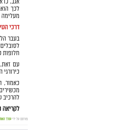
אגב, כדא
לכך הוא 
מעלימה א
דרכי הטי
לסובלים 
חלופות טובות כ
עם זאת, 
כירורגי 
כאמור, ה
מכשירים 
להרכיב ע
לקריאה נ
פורסם על ידי
עורך האת