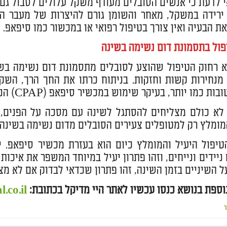
י לדעת כי אנשים הסובלים מעודף משקל עלולים לסבול גם 
ירידה במשקל, מאחר והשומן גורם להיצרות של מעבר הא
ת הבעיה ואין צורך בטיפול רפואי או במכשור כמו סיפאפ.
פול בתסמונת דום נשימה בשינה
מנחירות קשות וחזקות. בניתוח כרתו את החך הרך, השקד
מו יותר, בעיקר שימוש במכשיר סיפאפ (CPAP) הנחשב לפתרון המומלץ והמועדף כיום.
לא כולם מצליחים להסתגל לשינה עם מסכה על הפנים, לכ
המומלץ רק למטופלים צעירים הסובלים מדום נשימה בשינה 
טיפול היעיל והמומלץ כיום הוא בעזרת מכשיר סיפאפ. 
ניידים ונייחים, וזהו פתרון יעיל במיוחד המשפר את איכו
ל השיניים בזמן השינה, זהו פתרון שכדאי לבדוק אם לא מ
וספת בנושא כנסו עכשיו לאתר היי מדיקל בכתובת:
.co.il
ר