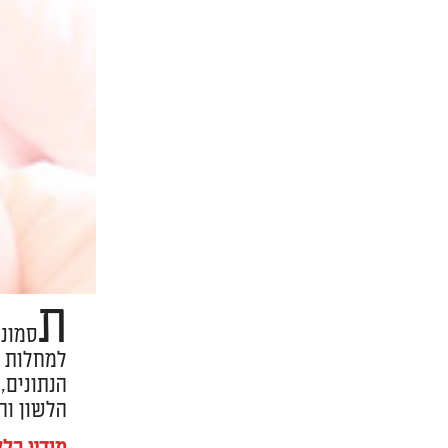
ת
למחלות ק
הלשון וה