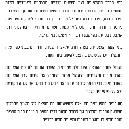
בתי
הספר
המצטיינים
בגין
הישגים
ערכיים
,
חברתיים
ולימודיים
בשנת
תשע
"
ח
,
וביניהם שבעה תיכונים מחדרה
,
חמישה תיכונים מהחינוך הממלכתי
:
תיכון חדרה
,
תיכון חדרה בית אליעזר
,
תיכון רב תחומי למדעים ואמנויות
,
גימנסיה חדרה
,
תיכון טכנולוגי נעמת
;
ושניים מהחינוך הממלכתי
–
דתי
:
אולפנית בני עקיבא
"
מבשרת ברוך
",
וישיבת בני עקיבא
.
בתי הספר המצטיינים בארץ דורגו על
–
פי הישגיהם
,
והמורים בבתי ספר אלה
יתוגמלו ויזכו למענקים בהתאם להישגי בית הספר
.
תגמול צוותי ההוראה הינו חלק ממדיניות משרד החינוך לטיפוח
המצוינות
בקרב
מורים
ותלמידים
.
התגמול
מחזק
ומתמרץ
את
קידום
ערך
המצוינות
כאורח
חיים
,
בהיותו
מחושב
גם
על
פי
אחוז
השיפור
בהשוואה
לשנה הקודמת
ולא
על
–
פי
ציונים בלבד
.
התיכונים המצטיינים הם אלה שהישגיהם
הם
תוצאה
של
מאמץ
מתמשך
,
השקעה
עקבית
ומקדמת
את
עבודת
הצוות
בבית
הספר
,
היושרה
הבית
ספרית
,
טוהר
הבחינות
והאמון
במורים
ובציונים
הבית
ספריים
.