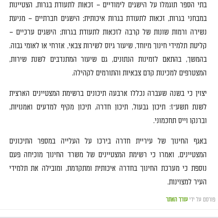
בתי הספר תוגמלו על הישגים לימודיים
–
זכאות לתעודת בגרות
,
הצטיינות
במבחני בגרות
,
זכאות לתעודת בגרות איכותי
ת
;
הישגים חברתיים
–
מניעת
נשירה ורמות שונות של קרבה לזכאות לתעודת בגרו
ת
;
הישגים ערכיים
–
קליטת תלמידי חינוך מיוחד
,
שיעור גיוס לשירות צבאי
,
אזרחי או לאומי גבו
ה
.
בהמשך
,
בהתאם לזמינות הנתונים
,
גם שיעור המתנדבים לשנת שירות
,
המצטרפים למכינות קדם צבאיות והתורמים לקהיל
ה
.
יצוין כי בשנה שעברה נכללו ארבעה תיכונים ברשימת המצטיינים הארצית
לשנת תשע
"
ז
:
תיכון גבעול
,
תיכון חדרה
,
תיכון מקיף למדעים ואמנויות
,
וברנקו וייס תחכמוני
.
באגף החינוך של עיריית חדרה בירכו על העלייה במספר התיכונים
המצטיינים
,
ואמרו כי רשימת המצטיינים של משרד החינוך מוכיחה פעם
נוספת כי
מערכת החינוך בחדרה איכותית ומתקדמת
,
ומובילה את תלמידי
העיר למצוינות
.
פורסם על ידי
עורך האתר