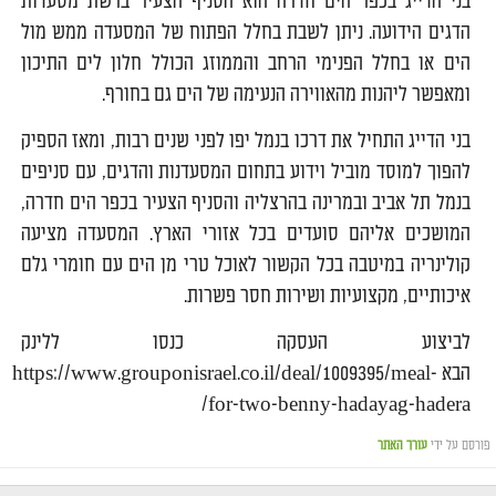
בני הדייג בכפר הים חדרה הוא הסניף הצעיר ברשת מסעדות
הדגים הידועה. ניתן לשבת בחלל הפתוח של המסעדה ממש מול
הים או בחלל הפנימי הרחב והממוזג הכולל חלון לים התיכון
ומאפשר ליהנות מהאווירה הנעימה של הים גם בחורף.
בני הדייג התחיל את דרכו בנמל יפו לפני שנים רבות, ומאז הספיק
להפוך למוסד מוביל וידוע בתחום המסעדנות והדגים, עם סניפים
בנמל תל אביב ובמרינה בהרצליה והסניף הצעיר בכפר הים חדרה,
המושכים אליהם סועדים בכל אזורי הארץ. המסעדה מציעה
קולינריה במיטבה בכל הקשור לאוכל טרי מן הים עם חומרי גלם
איכותיים, מקצועיות ושירות חסר פשרות.
לביצוע העסקה כנסו ללינק
הבא https://www.grouponisrael.co.il/deal/1009395/meal-
for-two-benny-hadayag-hadera/
פורסם על ידי
עורך האתר