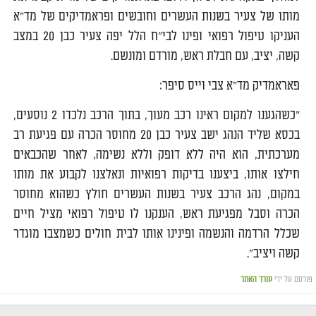
מותו של צעיר בשנות העשרים וחובשים ופראמדיקים של מד"א
העניקו טיפול רפואי ופינו לבי"ח הלל יפה צעיר כבן 20 במצב
קשה, יציב, עם חבלת ראש, מורדם ומונשם.
פאראמדיק מד"א צבי וייס סיפר:
"כשהגענו למקום ראינו רכב מעוך, בתוך הרכב נלכדו 2 נוסעים,
בכסא שליד הנהג ישב צעיר כבן 20 מחוסר הכרה עם פגיעת רב
מערכתית, הוא היה ללא דופק וללא נשימה, לאחר שהכבאים
חילצו אותו, ביצענו בדיקות רפואיות ונאלצנו לקבוע את מותו
במקום, נהג הרכב צעיר בשנות העשרים חולץ כשהוא מחוסר
הכרה וסבל מפגיעת ראש, הענקנו לו טיפול רפואי מציל חיים
שכלל הרדמה והנשמה ופינינו אותו לבית חולים כשמצבו מוגדר
קשה ויציב".
פורסם על ידי
עורך האתר