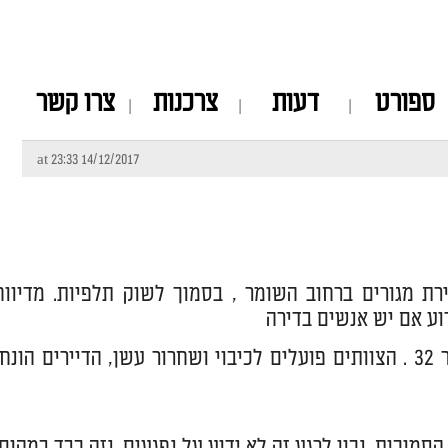
ספורט
דעות
צרכנות
צרו קשר
14/12/2017 at 23:33
ת מגורים ברחוב השומר , בסמוך לשוק תלפיות. מדיווח
וע אם יש אנשים בדירה
עדכון: 21:48 שריפה בדירה בקומה 3 מתוך 4 בבניין מגורים, השומר 32 . הצוותים פועלים לכיבוי ושחרור עשן, הדיירים הונח
וכות. נכון לרגע זה לא ידוע על נפגעים. נזק כבד במקום