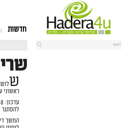
חדשות
שריפ
ש
לושה
ראשוני ע
להסתגר בבתיהם. סד"כ
המשך דיו
לוחמי הא