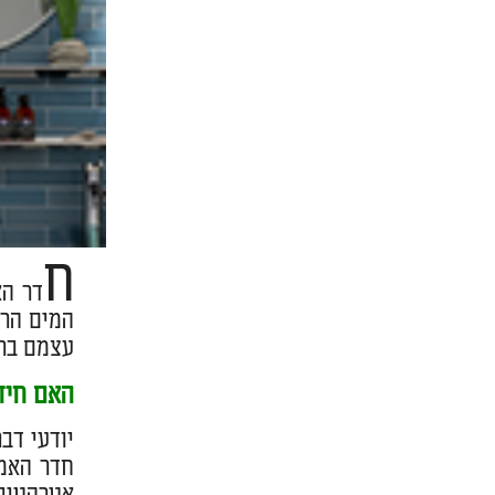
ח
דר הא
המים הרב
עצמם ברצ
האם חידו
יודעי דב
חדר האמב