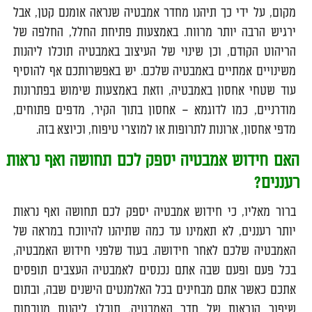
מקום, על ידי כך תיהנו מחדר אמבטיה שנראה אומנם קטן, אבל
ירגיש הרבה יותר מרווח. באמצעות פתיחת החלל, החלפה של
הריהוט הקודם, וכן שינוי של העיצוב באמבטיה תוכלו ליהנות
משינויים אמתיים באמבטיה שלכם. יש באפשרותכם אף להוסיף
עוד שטחי אחסון באמבטיה, וזאת באמצעות שימוש בפתרונות
מודרניים, כמו לדוגמא – אחסון בתוך הקיר, מדפים פתוחים,
מדפי אחסון, ארונות לתרופות או למוצרי טיפוח, וכיוצא בזה.
האם חידוש אמבטיה יספק לכם תחושה ואף נראות
רעננים?
ברור מאליו, כי חידוש אמבטיה יספק לכם תחושה ואף נראות
יותר רעננים, לא תאמינו עד כמה שתיהנו להיווכח במראה של
האמבטיה שלכם לאחר חידושה. בעוד שלפני חידוש האמבטיה,
בכל פעם ופעם שבה אתם נכנסים לאמבטיה העצבים תופסים
אתכם כאשר אתם מבחינים בכל האלמנטים הישנים שבה, ובתום
שיפור הנראות של חדר האמבטיה, תוכלו ליהנות מנוכחות