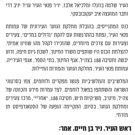
העיר שלמה בוזגלו ומלכיאל אלבז, יו״ר פנאי העיר עו״ד יניב דרי
וחבר המועצה איב יעקובובסקי.
כנס המתגייסים, בהובלת מחלקת הנוער העירונית של עמותת
פנאי העיר, נפתח בהתרגשות עם להקת “גדולים במדים”, צעירים
וצעירות עם צרכים מיוחדים, שהזכירו לקהל מהו שוויון אמיתי.
להצלחת הכנס היו שותפים משרד החינוך, לשכת גיוס חיפה, זרוע
יבשה וחטיבה 188 בצה״ל, אגף החינוך, בתי הספר, אגפי העירייה,
עמותת פנאי העיר, מחלקת הנוער והמורות החיילות.
המלש״בים והמלש״ביות פגשו מפקדים ולוחמים, צפו בסרטוני
השראה והשתתפו בפאנל לוחמים, לצד עמדות מידע והכוונה של
צה״ל, מיט״ב, מש״קיות ת״ש, חטיבה 188, “אחריי”, מרכז צעירים
ומחלקת הנוער. בסיום, התקיימה הופעה של הסטאנדפיסט חן
מזרחי.
ראש העיר, ניר בן חיים, אמר: