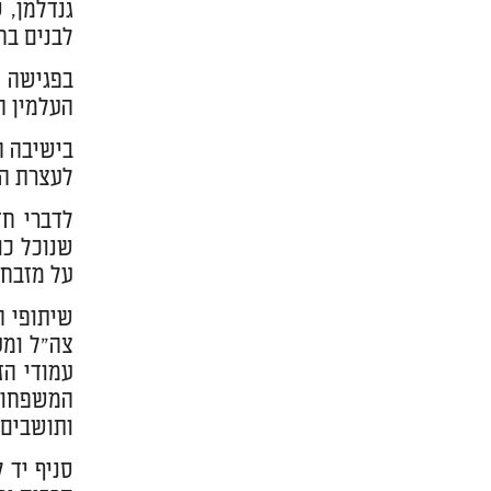
גנדלמן, ס
לבנים בח
בפגישה נ
העלמין ה
בישיבה ה
לעצרת הז
לדברי חד
שנוכל כו
על מזבח 
שיתופי ה
צה"ל ומע
עמודי הז
המשפחות
ותושבים 
סניף יד 