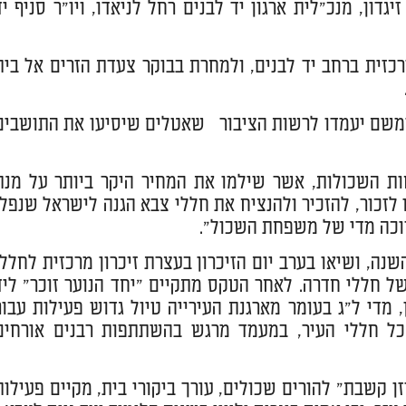
גדון, מנכ"לית ארגון יד לבנים רחל לניאדו, ויו"ר סניף יד
רכזית ברחב יד לבנים, ולמחרת בבוקר צעדת הזרים אל בית
 ומשם יעמדו לרשות הציבור שאטלים שיסיעו את התושבים
ות השכולות, אשר שילמו את המחיר היקר ביותר על מנת
ו לזכור, להזכיר ולהנציח את חללי צבא הגנה לישראל שנפלו
רוכה מדי של משפחת השכול".
שנה, ושיאו בערב יום הזיכרון בעצרת זיכרון מרכזית לחללי
 חללי חדרה. לאחר הטקס מתקיים "יחד הנוער זוכר" ליד
ן, מדי ל"ג בעומר מארגנת העירייה טיול גדוש פעילות עבור
כל חללי העיר, במעמד מרגש בהשתתפות רבנים אורחים
 קשבת" להורים שכולים, עורך ביקורי בית, מקיים פעילות