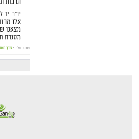
תרבות ופ
יו"ר יד 
אלו מהוו
מצאנו של
מסגרת חמ
פורסם על ידי
עורך האת