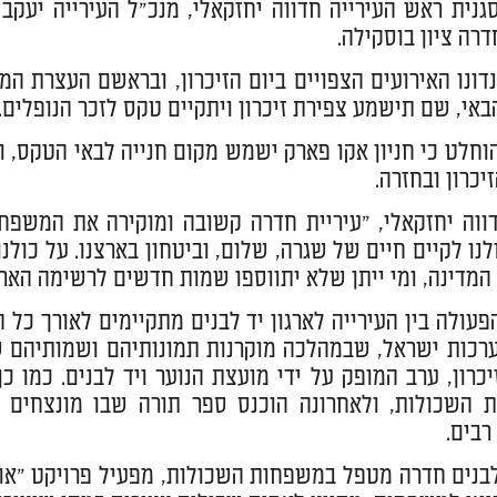
גנית ראש העירייה חדווה יחזקאלי, מנכ"ל העירייה יעקב זי
דרה ציון בוסקילה.
דונו האירועים הצפויים ביום הזיכרון, ובראשם העצרת המ
באי, שם תישמע צפירת זיכרון ויתקיים טקס לזכר הנופלים.
וחלט כי חניון אקו פארק ישמש מקום חנייה לבאי הטקס,
יכרון ובחזרה.
ווה יחזקאלי, "עיריית חדרה קשובה ומוקירה את המשפח
לנו לקיים חיים של שגרה, שלום, וביטחון בארצנו. על כולנ
המדינה, ומי ייתן שלא יתווספו שמות חדשים לרשימה הא
פעולה בין העירייה לארגון יד לבנים מתקיימים לאורך כל ה
רכות ישראל, שבמהלכה מוקרנות תמונותיהם ושמותיהם של
יכרון, ערב המופק על ידי מועצת הנוער ויד לבנים. כמו כ
 השכולות, ולאחרונה הוכנס ספר תורה שבו מונצחים 
רבים.
לבנים חדרה מטפל במשפחות השכולות, מפעיל פרויקט "אוזן