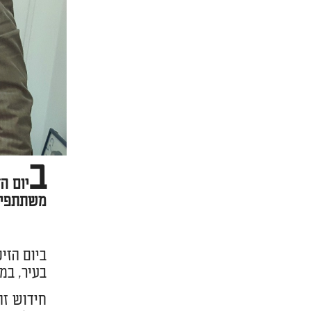
ב
יום ה
משתתפי ע
ביום הזי
בעיר, במ
חידוש זה